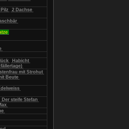
Pilz
2 Dachse
schbär
atze
e
lück
Habicht
fällertage)
tenfrau mit Strohut
mit Beute
Edelweiss
Der steife Stefan
Max
be
und