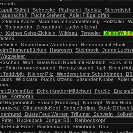
Frosch
chbär
Wildkatze
Wildsau
Wolf
Ziegenkopf
äppli (Stähli)
Schnecke
Pilzfraueli
Rehkitz
Silberdistel
rauenschuh
Fuchs Stehend
Adler Flügel offen
2 kleine Käuze
Mädchen mit Schmetterling
Holzfäller
Wa
t
Steinmarder
Ziegenkopf
Luchs sitzend
er
Kleines Geiss-Zicklein
Wildsau
Tengeler
Kleine Wildk
reitend
m Bislen
Knabe beim Wurstbraten
Hirtenbub mit Stock
eim Blumenpflücken
Hagrosen
Steinbock
Junge Luchs
Wegweiser
 Häschen
Wolf
Büste Rubi Ruedi mit Halstuch
Hans im G
er Stein hervorschauend
Rehkitz sitzend
Igel
Biber (Holz
it Teddybär
Kleiner Pilz
Wanderer beim Schuhbinden
Büs
trauss
Wildkatze
Fuchs sitzend
Sitzender Knabe
Adler 
tamm
mit Zipfelmütze
Echo (Knabe+Mädchen)
Forelle
Enzian/
use
Kormoran
it Regenmolch
Frosch (Rundweg)
Kuhkopf
Wilde Hilde
Rundweg)
Gämsbock-Kopf
Schmetterling
Büste Dütsch 
nnenhund
Büste Feuz Werner
Träumer
Schwein
Kolkra
 Peter
Huckeback
Junger Bär
Rehbockkopf
te Flück Ernst
Risetenmandli
Steinbock
Uhu
cke
Axalpzwerg
Biber
Büste Hans Michel
Hahn
Jagdh