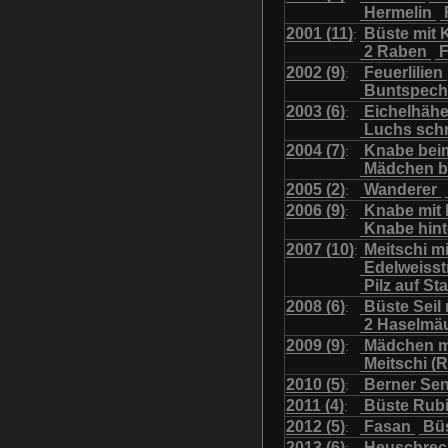
Hermelin
Uhu mit Jungen
Was
2001 (11)
Büste mit K
:
2 Raben
F
2002 (9)
Feuerlilien
:
Buntspech
2003 (6)
Eichelhäh
:
Luchs sch
2004 (7)
Knabe bei
:
Mädchen b
2005 (2)
Wanderer
:
2006 (9)
Knabe mit
:
Knabe hint
2007 (10)
Meitschi m
:
Edelweiss
Pilz auf S
2008 (6)
Büste Seil 
:
2 Haselmä
2009 (9)
Mädchen m
:
Meitschi (
2010 (5)
Berner Se
:
2011 (4)
Büste Rubi
:
2012 (5)
Fasan
Büs
:
2013 (6)
Heuschre
: