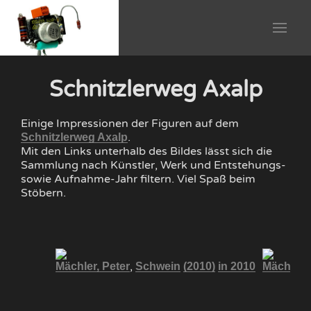
Schnitzlerweg Axalp
Einige Impressionen der Figuren auf dem
.
Schnitzlerweg Axalp
Mit den Links unterhalb des Bildes lässt sich die
Sammlung nach Künstler, Werk und Entstehungs-
sowie Aufnahme-Jahr filtern. Viel Spaß beim
Stöbern.
,
Mächler, Peter
Schwein
(2010)
in 2010
Mächler, 