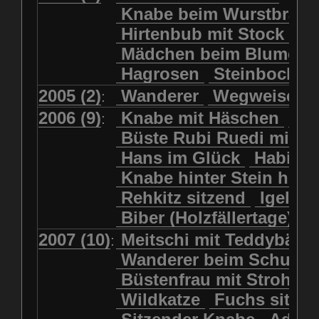
Kolkrabe
Kormoran
Knabe beim Wurstbrate
Mädchen beim Blumenpflücken
Kuhkopf
Luchs schreitend
Hirtenbub mit Stock
Mädchen in Regenjacke
Luchs sitzend
Murmeltier
Mädchen beim Blumenp
Mädchen in Regenjacke und Reg
Murmeltiere
Rehbockkopf
Hagrosen
Steinbock
J
Mädchen mit Regenmolch
Rehkitz
Rehkitz sitzend
Mädchen mit Schmetterling
2005 (2)
Wanderer
Wegweiser
:
Salamader
Schmetterling
Mätti Grossmann-Michel
2006 (9)
Knabe mit Häschen
Wo
:
Schmetterlinge
Schnecke
Meitschi (Rundweg)
Büste Rubi Ruedi mit H
Schwarznasenschaf
Meitschi mit Teddybär
Hans im Glück
Habich
Schwarznasenschaf mit Kalb
Pilzfraueli
Risetenmandli
Knabe hinter Stein her
Schwein
Steinbock
Sitzender Knabe
Tengeler
Rehkitz sitzend
Igel
Steinbock
Steinmarder
Träumer
Wanderer
Biber (Holzfällertage)
Uhu
Uhu
Uhu mit Jungen
Wanderer beim Schuhbinden
2007 (10)
Meitschi mit Teddybär
K
:
Waschbär
Wildkatze
Wegweiser
Wilde Hilde
Wanderer beim Schuhb
Wildsau
Wolf
Ziegenkopf
Wildhüter
Wurzelkind
Büstenfrau mit Strohut
Wildkatze
Fuchs sitze