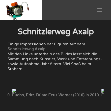
Schnitzlerweg Axalp
Einige Impressionen der Figuren auf dem
.
Schnitzlerweg Axalp
Mit den Links unterhalb des Bildes lässt sich die
Sammlung nach Künstler, Werk und Entstehungs-
sowie Aufnahme-Jahr filtern. Viel Spaß beim
Stöbern.
,
n 2010
Fuchs, Fritz
Büste Feuz Werner
(2010)
in 2010
Fuchs