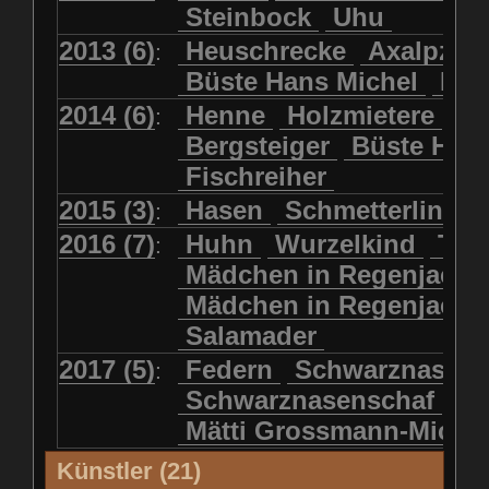
Steinbock
Uhu
2013 (6)
Heuschrecke
Axalpzwe
:
Büste Hans Michel
Ha
2014 (6)
Henne
Holzmietere
Fr
:
Bergsteiger
Büste HP 
Fischreiher
2015 (3)
Hasen
Schmetterlinge
:
2016 (7)
Huhn
Wurzelkind
Türk
:
Mädchen in Regenjacke
Mädchen in Regenjack
Salamader
2017 (5)
Federn
Schwarznasens
:
Schwarznasenschaf
Mätti Grossmann-Miche
Künstler (21)