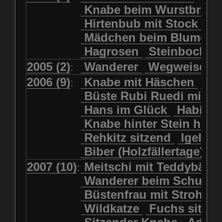
Kolkrabe
Kormoran
Knabe beim Wurstbrate
Mädchen beim Blumenpflücken
Kuhkopf
Luchs schreitend
Hirtenbub mit Stock
Mädchen in Regenjacke
Luchs sitzend
Murmeltier
Mädchen beim Blumenp
Mädchen in Regenjacke und Reg
Murmeltiere
Rehbockkopf
Hagrosen
Steinbock
J
Mädchen mit Regenmolch
Rehkitz
Rehkitz sitzend
Mädchen mit Schmetterling
2005 (2)
Wanderer
Wegweiser
:
Salamader
Schmetterling
Mätti Grossmann-Michel
2006 (9)
Knabe mit Häschen
Wo
:
Schmetterlinge
Schnecke
Meitschi (Rundweg)
Büste Rubi Ruedi mit H
Schwarznasenschaf
Meitschi mit Teddybär
Hans im Glück
Habich
Schwarznasenschaf mit Kalb
Pilzfraueli
Risetenmandli
Knabe hinter Stein her
Schwein
Steinbock
Sitzender Knabe
Tengeler
Rehkitz sitzend
Igel
Steinbock
Steinmarder
Träumer
Wanderer
Biber (Holzfällertage)
Uhu
Uhu
Uhu mit Jungen
Wanderer beim Schuhbinden
2007 (10)
Meitschi mit Teddybär
K
:
Waschbär
Wildkatze
Wegweiser
Wilde Hilde
Wanderer beim Schuhb
Wildsau
Wolf
Ziegenkopf
Wildhüter
Wurzelkind
Büstenfrau mit Strohut
Wildkatze
Fuchs sitze