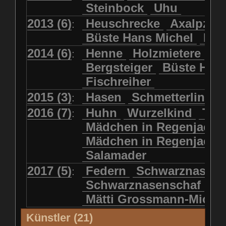
Steinbock
Uhu
2013 (6)
Heuschrecke
Axalpzwe
:
Büste Hans Michel
Ha
2014 (6)
Henne
Holzmietere
Fr
:
Bergsteiger
Büste HP 
Fischreiher
2015 (3)
Hasen
Schmetterlinge
:
2016 (7)
Huhn
Wurzelkind
Türk
:
Mädchen in Regenjacke
Mädchen in Regenjack
Salamader
2017 (5)
Federn
Schwarznasens
:
Schwarznasenschaf
Mätti Grossmann-Miche
Künstler (21)