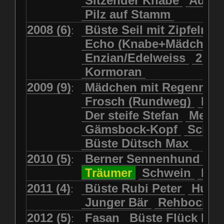
Sitzender Knabe
Adler 
Pilz auf Stamm
2008 (6)
Büste Seil mit Zipfelmü
:
Echo (Knabe+Mädchen
Enzian/Edelweiss
2 Ha
Kormoran
2009 (9)
Mädchen mit Regenmol
:
Frosch (Rundweg)
Kuh
Der steife Stefan
Meits
Gämsbock-Kopf
Schme
Büste Dütsch Max
2010 (5)
Berner Sennenhund
Bü
:
Träumer
Schwein
Kol
2011 (4)
Büste Rubi Peter
Huck
:
Junger Bär
Rehbockko
2012 (5)
Fasan
Büste Flück Ern
: