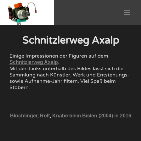
Schnitzlerweg Axalp
Einige Impressionen der Figuren auf dem
.
Schnitzlerweg Axalp
Mit den Links unterhalb des Bildes lässt sich die
Sammlung nach Künstler, Werk und Entstehungs-
sowie Aufnahme-Jahr filtern. Viel Spaß beim
Stöbern.
,
016
Blöchlinger, Rolf
Knabe beim Bislen
(2004)
in 2016