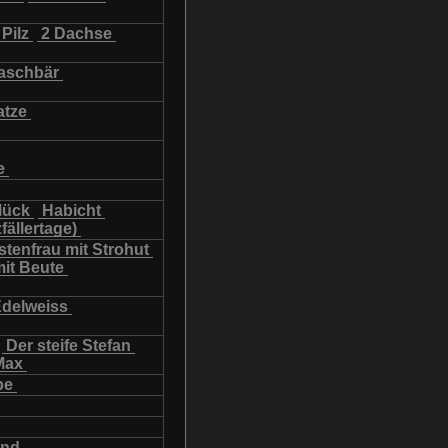
Pilz
2 Dachse
schbär
atze
e
lück
Habicht
fällertage)
tenfrau mit Strohut
mit Beute
Edelweiss
Der steife Stefan
Max
be
und