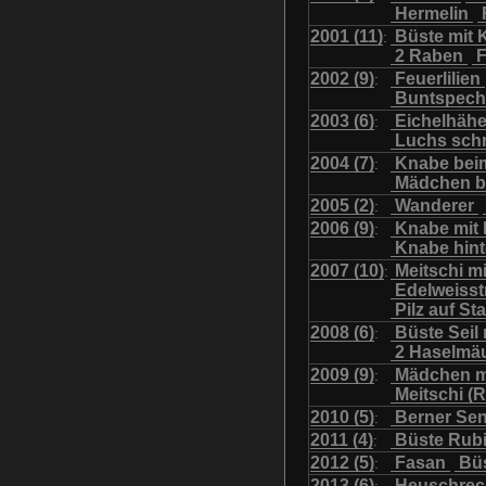
Hermelin
Uhu mit Jungen
Was
2001 (11)
Büste mit K
:
2 Raben
F
2002 (9)
Feuerlilien
:
Buntspech
2003 (6)
Eichelhäh
:
Luchs sch
2004 (7)
Knabe bei
:
Mädchen b
2005 (2)
Wanderer
:
2006 (9)
Knabe mit
:
Knabe hint
2007 (10)
Meitschi m
:
Edelweiss
Pilz auf S
2008 (6)
Büste Seil 
:
2 Haselmä
2009 (9)
Mädchen m
:
Meitschi (
2010 (5)
Berner Se
:
2011 (4)
Büste Rubi
:
2012 (5)
Fasan
Büs
:
2013 (6)
Heuschre
: