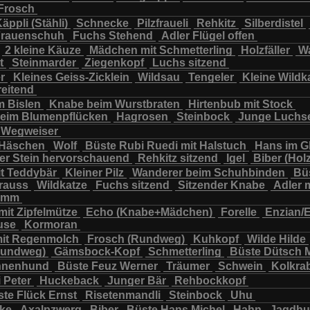
Frosch
chbär
Wildkatze
Wildsau
Wolf
Ziegenkopf
äppli (Stähli)
Schnecke
Pilzfraueli
Rehkitz
Silberdistel
rauenschuh
Fuchs Stehend
Adler Flügel offen
2 kleine Käuze
Mädchen mit Schmetterling
Holzfäller
Wa
t
Steinmarder
Ziegenkopf
Luchs sitzend
er
Kleines Geiss-Zicklein
Wildsau
Tengeler
Kleine Wildk
reitend
m Bislen
Knabe beim Wurstbraten
Hirtenbub mit Stock
eim Blumenpflücken
Hagrosen
Steinbock
Junge Luchs
Wegweiser
 Häschen
Wolf
Büste Rubi Ruedi mit Halstuch
Hans im G
er Stein hervorschauend
Rehkitz sitzend
Igel
Biber (Holz
it Teddybär
Kleiner Pilz
Wanderer beim Schuhbinden
Büs
trauss
Wildkatze
Fuchs sitzend
Sitzender Knabe
Adler 
tamm
mit Zipfelmütze
Echo (Knabe+Mädchen)
Forelle
Enzian/
use
Kormoran
it Regenmolch
Frosch (Rundweg)
Kuhkopf
Wilde Hilde
Rundweg)
Gämsbock-Kopf
Schmetterling
Büste Dütsch 
nnenhund
Büste Feuz Werner
Träumer
Schwein
Kolkra
 Peter
Huckeback
Junger Bär
Rehbockkopf
te Flück Ernst
Risetenmandli
Steinbock
Uhu
cke
Axalpzwerg
Biber
Büste Hans Michel
Hahn
Jagdh