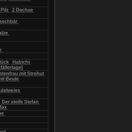
Pilz
2 Dachse
schbär
atze
e
lück
Habicht
fällertage)
tenfrau mit Strohut
mit Beute
Edelweiss
Der steife Stefan
Max
be
und