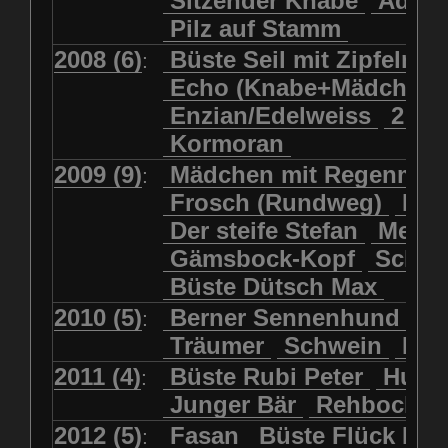
Sitzender Knabe
Adler 
Pilz auf Stamm
2008 (6)
Büste Seil mit Zipfelmü
:
Echo (Knabe+Mädchen
Enzian/Edelweiss
2 Ha
Kormoran
2009 (9)
Mädchen mit Regenmol
:
Frosch (Rundweg)
Kuh
Der steife Stefan
Meits
Gämsbock-Kopf
Schme
Büste Dütsch Max
2010 (5)
Berner Sennenhund
Bü
:
Träumer
Schwein
Kol
2011 (4)
Büste Rubi Peter
Huck
:
Junger Bär
Rehbockko
2012 (5)
Fasan
Büste Flück Ern
: