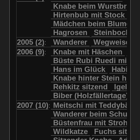
Kolkrabe
Kormoran
Knabe beim Wurstbrate
Mädchen beim Blumenpflücken
Kuhkopf
Luchs schreitend
Hirtenbub mit Stock
Mädchen in Regenjacke
Luchs sitzend
Murmeltier
Mädchen beim Blumenp
Mädchen in Regenjacke und Reg
Murmeltiere
Rehbockkopf
Hagrosen
Steinbock
J
Mädchen mit Regenmolch
Rehkitz
Rehkitz sitzend
Mädchen mit Schmetterling
2005 (2)
Wanderer
Wegweiser
:
Salamader
Schmetterling
Mätti Grossmann-Michel
2006 (9)
Knabe mit Häschen
Wo
:
Schmetterlinge
Schnecke
Meitschi (Rundweg)
Büste Rubi Ruedi mit H
Schwarznasenschaf
Meitschi mit Teddybär
Hans im Glück
Habich
Schwarznasenschaf mit Kalb
Pilzfraueli
Risetenmandli
Knabe hinter Stein her
Schwein
Steinbock
Sitzender Knabe
Tengeler
Rehkitz sitzend
Igel
Steinbock
Steinmarder
Träumer
Wanderer
Biber (Holzfällertage)
Uhu
Uhu
Uhu mit Jungen
Wanderer beim Schuhbinden
2007 (10)
Meitschi mit Teddybär
K
:
Waschbär
Wildkatze
Wegweiser
Wilde Hilde
Wanderer beim Schuhb
Wildsau
Wolf
Ziegenkopf
Wildhüter
Wurzelkind
Büstenfrau mit Strohut
Wildkatze
Fuchs sitze