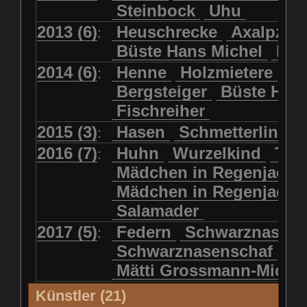
Steinbock
Uhu
2013 (6)
Heuschrecke
Axalpzwe
:
Büste Hans Michel
Ha
2014 (6)
Henne
Holzmietere
Fr
:
Bergsteiger
Büste HP 
Fischreiher
2015 (3)
Hasen
Schmetterlinge
:
2016 (7)
Huhn
Wurzelkind
Türk
:
Mädchen in Regenjacke
Mädchen in Regenjack
Salamader
2017 (5)
Federn
Schwarznasens
:
Schwarznasenschaf
Mätti Grossmann-Miche
Künstler (21)