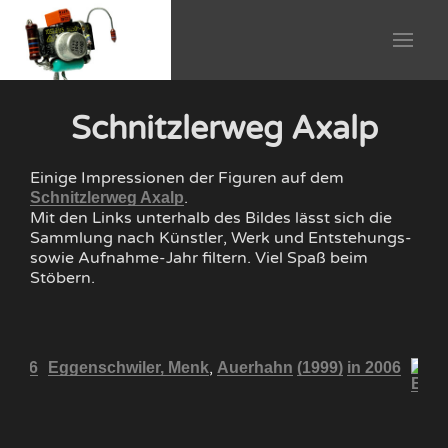
Schnitzlerweg Axalp
Einige Impressionen der Figuren auf dem
.
Schnitzlerweg Axalp
Mit den Links unterhalb des Bildes lässt sich die
Sammlung nach Künstler, Werk und Entstehungs-
sowie Aufnahme-Jahr filtern. Viel Spaß beim
Stöbern.
,
 2006
Eggenschwiler, Menk
Auerhahn
(1999)
in 2006
Egge