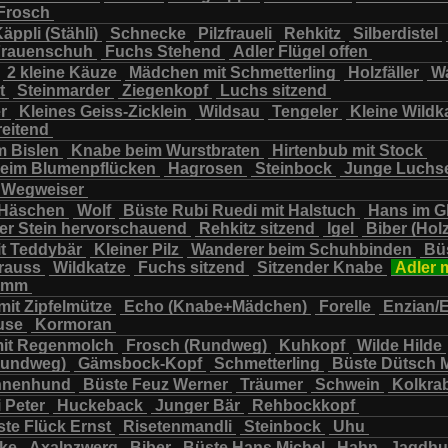
Frosch
chbär
Wildkatze
Wildsau
Wolf
Ziegenkopf
äppli (Stähli)
Schnecke
Pilzfraueli
Rehkitz
Silberdistel
rauenschuh
Fuchs Stehend
Adler Flügel offen
2 kleine Käuze
Mädchen mit Schmetterling
Holzfäller
Wa
t
Steinmarder
Ziegenkopf
Luchs sitzend
er
Kleines Geiss-Zicklein
Wildsau
Tengeler
Kleine Wildk
reitend
m Bislen
Knabe beim Wurstbraten
Hirtenbub mit Stock
eim Blumenpflücken
Hagrosen
Steinbock
Junge Luchs
Wegweiser
 Häschen
Wolf
Büste Rubi Ruedi mit Halstuch
Hans im G
er Stein hervorschauend
Rehkitz sitzend
Igel
Biber (Holz
it Teddybär
Kleiner Pilz
Wanderer beim Schuhbinden
Büs
trauss
Wildkatze
Fuchs sitzend
Sitzender Knabe
Adler 
tamm
mit Zipfelmütze
Echo (Knabe+Mädchen)
Forelle
Enzian/
use
Kormoran
it Regenmolch
Frosch (Rundweg)
Kuhkopf
Wilde Hilde
Rundweg)
Gämsbock-Kopf
Schmetterling
Büste Dütsch 
nnenhund
Büste Feuz Werner
Träumer
Schwein
Kolkra
 Peter
Huckeback
Junger Bär
Rehbockkopf
te Flück Ernst
Risetenmandli
Steinbock
Uhu
cke
Axalpzwerg
Biber
Büste Hans Michel
Hahn
Jagdh