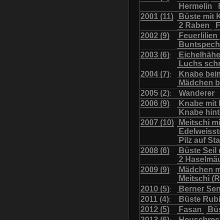
Hermelin
Uhu mit Jungen
Was
2001 (11)
Büste mit K
:
2 Raben
F
2002 (9)
Feuerlilien
:
Buntspech
2003 (6)
Eichelhäh
:
Luchs sch
2004 (7)
Knabe bei
:
Mädchen b
2005 (2)
Wanderer
:
2006 (9)
Knabe mit
:
Knabe hint
2007 (10)
Meitschi m
:
Edelweiss
Pilz auf S
2008 (6)
Büste Seil 
:
2 Haselmä
2009 (9)
Mädchen m
:
Meitschi (
2010 (5)
Berner Se
:
2011 (4)
Büste Rubi
:
2012 (5)
Fasan
Büs
:
2013 (6)
Heuschre
: