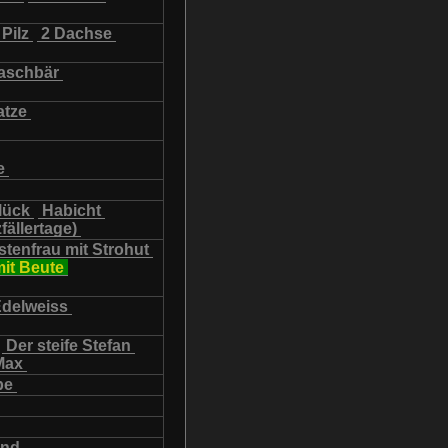
Pilz
2 Dachse
schbär
atze
e
lück
Habicht
fällertage)
tenfrau mit Strohut
mit Beute
Edelweiss
Der steife Stefan
Max
be
und