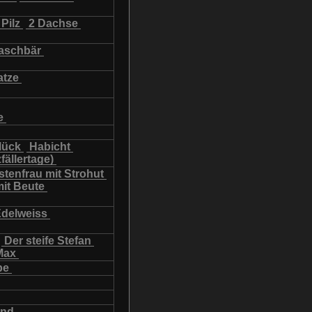
Pilz
2 Dachse
schbär
atze
e
lück
Habicht
fällertage)
tenfrau mit Strohut
mit Beute
Edelweiss
Der steife Stefan
Max
be
und