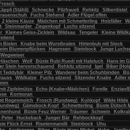
Frosch
chbär
Wildkatze
Wildsau
Wolf
Ziegenkopf
äppli (Stähli)
Schnecke
Pilzfraueli
Rehkitz
Silberdistel
rauenschuh
Fuchs Stehend
Adler Flügel offen
2 kleine Käuze
Mädchen mit Schmetterling
Holzfäller
Wa
t
Steinmarder
Ziegenkopf
Luchs sitzend
er
Kleines Geiss-Zicklein
Wildsau
Tengeler
Kleine Wildk
reitend
m Bislen
Knabe beim Wurstbraten
Hirtenbub mit Stock
eim Blumenpflücken
Hagrosen
Steinbock
Junge Luchs
Wegweiser
 Häschen
Wolf
Büste Rubi Ruedi mit Halstuch
Hans im G
er Stein hervorschauend
Rehkitz sitzend
Igel
Biber (Holz
it Teddybär
Kleiner Pilz
Wanderer beim Schuhbinden
Büs
trauss
Wildkatze
Fuchs sitzend
Sitzender Knabe
Adler 
tamm
mit Zipfelmütze
Echo (Knabe+Mädchen)
Forelle
Enzian/
use
Kormoran
it Regenmolch
Frosch (Rundweg)
Kuhkopf
Wilde Hilde
Rundweg)
Gämsbock-Kopf
Schmetterling
Büste Dütsch 
nnenhund
Büste Feuz Werner
Träumer
Schwein
Kolkra
 Peter
Huckeback
Junger Bär
Rehbockkopf
te Flück Ernst
Risetenmandli
Steinbock
Uhu
cke
Axalpzwerg
Biber
Büste Hans Michel
Hahn
Jagdh