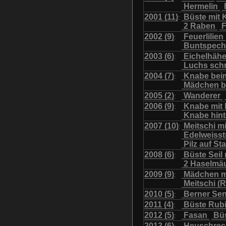
Hermelin
Uhu mit Jungen
Was
2001 (11)
Büste mit K
:
2 Raben
F
2002 (9)
Feuerlilien
:
Buntspech
2003 (6)
Eichelhäh
:
Luchs sch
2004 (7)
Knabe bei
:
Mädchen b
2005 (2)
Wanderer
:
2006 (9)
Knabe mit
:
Knabe hint
2007 (10)
Meitschi m
:
Edelweiss
Pilz auf S
2008 (6)
Büste Seil 
:
2 Haselmä
2009 (9)
Mädchen m
:
Meitschi (
2010 (5)
Berner Se
:
2011 (4)
Büste Rubi
:
2012 (5)
Fasan
Büs
:
2013 (6)
Heuschre
: