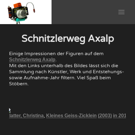
Schnitzlerweg Axalp
Einige Impressionen der Figuren auf dem
.
Schnitzlerweg Axalp
Mit den Links unterhalb des Bildes lässt sich die
Sammlung nach Künstler, Werk und Entstehungs-
sowie Aufnahme-Jahr filtern. Viel Spaß beim
Stöbern.
,
Blatter, Christina
Kleines Geiss-Zicklein
(2003)
in 2016
B