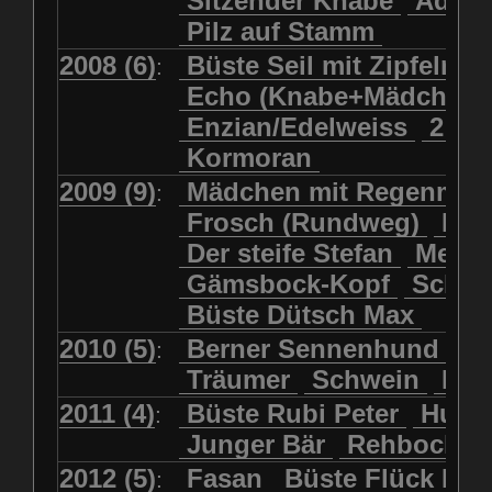
Sitzender Knabe
Adler 
Pilz auf Stamm
2008 (6)
Büste Seil mit Zipfelmü
:
Echo (Knabe+Mädchen
Enzian/Edelweiss
2 Ha
Kormoran
2009 (9)
Mädchen mit Regenmol
:
Frosch (Rundweg)
Kuh
Der steife Stefan
Meits
Gämsbock-Kopf
Schme
Büste Dütsch Max
2010 (5)
Berner Sennenhund
Bü
:
Träumer
Schwein
Kol
2011 (4)
Büste Rubi Peter
Huck
:
Junger Bär
Rehbockko
2012 (5)
Fasan
Büste Flück Ern
: