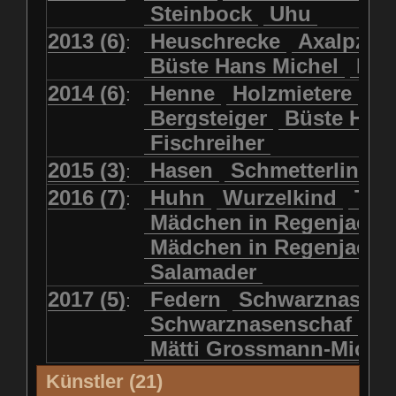
Steinbock
Uhu
2013 (6)
Heuschrecke
Axalpzwe
:
Büste Hans Michel
Ha
2014 (6)
Henne
Holzmietere
Fr
:
Bergsteiger
Büste HP 
Fischreiher
2015 (3)
Hasen
Schmetterlinge
:
2016 (7)
Huhn
Wurzelkind
Türk
:
Mädchen in Regenjacke
Mädchen in Regenjack
Salamader
2017 (5)
Federn
Schwarznasens
:
Schwarznasenschaf
Mätti Grossmann-Miche
Künstler (21)