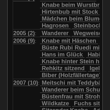
Kolkrabe
Kormoran
Knabe beim Wurstbrate
Mädchen beim Blumenpflücken
Kuhkopf
Luchs schreitend
Hirtenbub mit Stock
Mädchen in Regenjacke
Luchs sitzend
Murmeltier
Mädchen beim Blumenp
Mädchen in Regenjacke und Reg
Murmeltiere
Rehbockkopf
Hagrosen
Steinbock
J
Mädchen mit Regenmolch
Rehkitz
Rehkitz sitzend
Mädchen mit Schmetterling
2005 (2)
Wanderer
Wegweiser
:
Salamader
Schmetterling
Mätti Grossmann-Michel
2006 (9)
Knabe mit Häschen
Wo
:
Schmetterlinge
Schnecke
Meitschi (Rundweg)
Büste Rubi Ruedi mit H
Schwarznasenschaf
Meitschi mit Teddybär
Hans im Glück
Habich
Schwarznasenschaf mit Kalb
Pilzfraueli
Risetenmandli
Knabe hinter Stein her
Schwein
Steinbock
Sitzender Knabe
Tengeler
Rehkitz sitzend
Igel
Steinbock
Steinmarder
Träumer
Wanderer
Biber (Holzfällertage)
Uhu
Uhu
Uhu mit Jungen
Wanderer beim Schuhbinden
2007 (10)
Meitschi mit Teddybär
K
:
Waschbär
Wildkatze
Wegweiser
Wilde Hilde
Wanderer beim Schuhb
Wildsau
Wolf
Ziegenkopf
Wildhüter
Wurzelkind
Büstenfrau mit Strohut
Wildkatze
Fuchs sitze