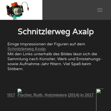
Schnitzlerweg Axalp
Einige Impressionen der Figuren auf dem
.
Schnitzlerweg Axalp
Mit den Links unterhalb des Bildes lässt sich die
Sammlung nach Künstler, Werk und Entstehungs-
sowie Aufnahme-Jahr filtern. Viel Spaß beim
Stöbern.
,
)
in 2017
Fischer, Ruth
Holzmietere
(2014)
in 2017