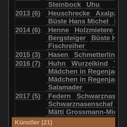
Steinbock
Uhu
2013 (6)
Heuschrecke
Axalpzwe
:
Büste Hans Michel
Ha
2014 (6)
Henne
Holzmietere
Fr
:
Bergsteiger
Büste HP 
Fischreiher
2015 (3)
Hasen
Schmetterlinge
:
2016 (7)
Huhn
Wurzelkind
Türk
:
Mädchen in Regenjacke
Mädchen in Regenjack
Salamader
2017 (5)
Federn
Schwarznasens
:
Schwarznasenschaf
Mätti Grossmann-Miche
Künstler (21)