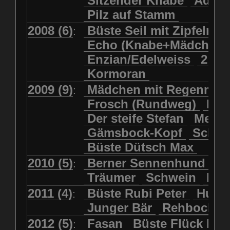
Sitzender Knabe
Adler 
Pilz auf Stamm
2008 (6)
Büste Seil mit Zipfelmü
:
Echo (Knabe+Mädchen
Enzian/Edelweiss
2 Ha
Kormoran
2009 (9)
Mädchen mit Regenmol
:
Frosch (Rundweg)
Kuh
Der steife Stefan
Meits
Gämsbock-Kopf
Schme
Büste Dütsch Max
2010 (5)
Berner Sennenhund
Bü
:
Träumer
Schwein
Kol
2011 (4)
Büste Rubi Peter
Huck
:
Junger Bär
Rehbockko
2012 (5)
Fasan
Büste Flück Ern
: