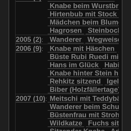
Kolkrabe
Kormoran
Knabe beim Wurstbrate
Mädchen beim Blumenpflücken
Kuhkopf
Luchs schreitend
Hirtenbub mit Stock
Mädchen in Regenjacke
Luchs sitzend
Murmeltier
Mädchen beim Blumenp
Mädchen in Regenjacke und Reg
Murmeltiere
Rehbockkopf
Hagrosen
Steinbock
J
Mädchen mit Regenmolch
Rehkitz
Rehkitz sitzend
Mädchen mit Schmetterling
2005 (2)
Wanderer
Wegweiser
:
Salamader
Schmetterling
Mätti Grossmann-Michel
2006 (9)
Knabe mit Häschen
Wo
:
Schmetterlinge
Schnecke
Meitschi (Rundweg)
Büste Rubi Ruedi mit H
Schwarznasenschaf
Meitschi mit Teddybär
Hans im Glück
Habich
Schwarznasenschaf mit Kalb
Pilzfraueli
Risetenmandli
Knabe hinter Stein her
Schwein
Steinbock
Sitzender Knabe
Tengeler
Rehkitz sitzend
Igel
Steinbock
Steinmarder
Träumer
Wanderer
Biber (Holzfällertage)
Uhu
Uhu
Uhu mit Jungen
Wanderer beim Schuhbinden
2007 (10)
Meitschi mit Teddybär
K
:
Waschbär
Wildkatze
Wegweiser
Wilde Hilde
Wanderer beim Schuhb
Wildsau
Wolf
Ziegenkopf
Wildhüter
Wurzelkind
Büstenfrau mit Strohut
Wildkatze
Fuchs sitze