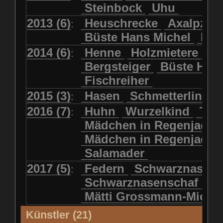
Steinbock
Uhu
2013 (6)
Heuschrecke
Axalpzwe
:
Büste Hans Michel
Ha
2014 (6)
Henne
Holzmietere
Fr
:
Bergsteiger
Büste HP 
Fischreiher
2015 (3)
Hasen
Schmetterlinge
:
2016 (7)
Huhn
Wurzelkind
Türk
:
Mädchen in Regenjacke
Mädchen in Regenjack
Salamader
2017 (5)
Federn
Schwarznasens
:
Schwarznasenschaf
Mätti Grossmann-Miche
Künstler (21)