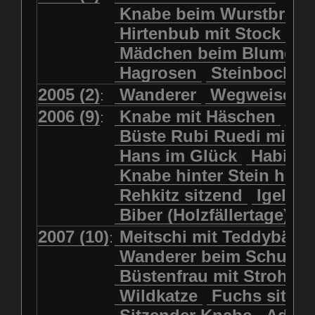
Kolkrabe
Kormoran
Knabe beim Wurstbrate
Mädchen beim Blumenpflücken
Kuhkopf
Luchs schreitend
Hirtenbub mit Stock
Mädchen in Regenjacke
Luchs sitzend
Murmeltier
Mädchen beim Blumenp
Mädchen in Regenjacke und Reg
Murmeltiere
Rehbockkopf
Hagrosen
Steinbock
J
Mädchen mit Regenmolch
Rehkitz
Rehkitz sitzend
Mädchen mit Schmetterling
2005 (2)
Wanderer
Wegweiser
:
Salamader
Schmetterling
Mätti Grossmann-Michel
2006 (9)
Knabe mit Häschen
Wo
:
Schmetterlinge
Schnecke
Meitschi (Rundweg)
Büste Rubi Ruedi mit H
Schwarznasenschaf
Meitschi mit Teddybär
Hans im Glück
Habich
Schwarznasenschaf mit Kalb
Pilzfraueli
Risetenmandli
Knabe hinter Stein her
Schwein
Steinbock
Sitzender Knabe
Tengeler
Rehkitz sitzend
Igel
Steinbock
Steinmarder
Träumer
Wanderer
Biber (Holzfällertage)
Uhu
Uhu
Uhu mit Jungen
Wanderer beim Schuhbinden
2007 (10)
Meitschi mit Teddybär
K
:
Waschbär
Wildkatze
Wegweiser
Wilde Hilde
Wanderer beim Schuhb
Wildsau
Wolf
Ziegenkopf
Wildhüter
Wurzelkind
Büstenfrau mit Strohut
Wildkatze
Fuchs sitze