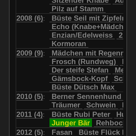
Sitzender Knabe
Adler 
Pilz auf Stamm
2008 (6)
Büste Seil mit Zipfelmü
:
Echo (Knabe+Mädchen
Enzian/Edelweiss
2 Ha
Kormoran
2009 (9)
Mädchen mit Regenmol
:
Frosch (Rundweg)
Kuh
Der steife Stefan
Meits
Gämsbock-Kopf
Schme
Büste Dütsch Max
2010 (5)
Berner Sennenhund
Bü
:
Träumer
Schwein
Kol
2011 (4)
Büste Rubi Peter
Huck
:
Junger Bär
Rehbockko
2012 (5)
Fasan
Büste Flück Ern
: