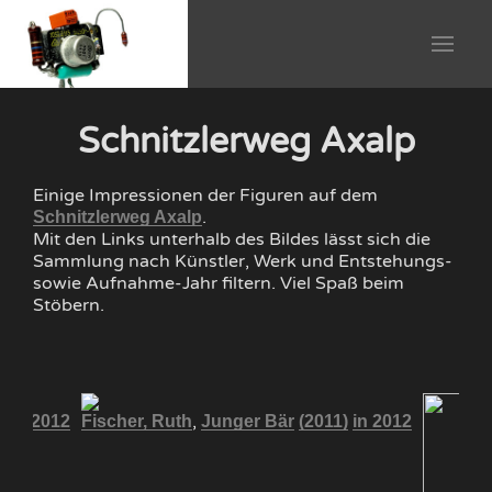
Schnitzlerweg Axalp
Einige Impressionen der Figuren auf dem
.
Schnitzlerweg Axalp
Mit den Links unterhalb des Bildes lässt sich die
Sammlung nach Künstler, Werk und Entstehungs-
sowie Aufnahme-Jahr filtern. Viel Spaß beim
Stöbern.
,
)
in 2012
Fischer, Ruth
Junger Bär
(2011)
in 2012