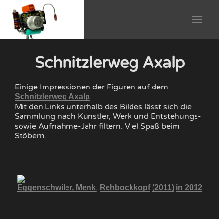
Schnitzlerweg Axalp
Einige Impressionen der Figuren auf dem
.
Schnitzlerweg Axalp
Mit den Links unterhalb des Bildes lässt sich die
Sammlung nach Künstler, Werk und Entstehungs-
sowie Aufnahme-Jahr filtern. Viel Spaß beim
Stöbern.
,
Eggenschwiler, Menk
Rehbockkopf
(2011)
in 2012
Eg