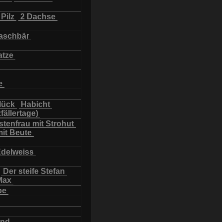
Pilz
2 Dachse
schbär
atze
e
lück
Habicht
fällertage)
tenfrau mit Strohut
mit Beute
Edelweiss
Der steife Stefan
Max
be
und