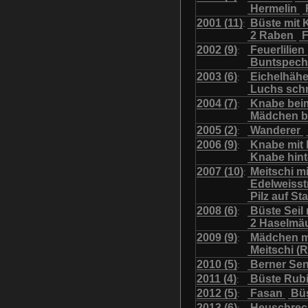
Hermelin
Uhu mit Jungen
Was
2001 (11)
Büste mit K
:
2 Raben
F
2002 (9)
Feuerlilien
:
Buntspech
2003 (6)
Eichelhäh
:
Luchs sch
2004 (7)
Knabe bei
:
Mädchen b
2005 (2)
Wanderer
:
2006 (9)
Knabe mit
:
Knabe hint
2007 (10)
Meitschi m
:
Edelweiss
Pilz auf S
2008 (6)
Büste Seil 
:
2 Haselmä
2009 (9)
Mädchen m
:
Meitschi (
2010 (5)
Berner Se
:
2011 (4)
Büste Rubi
:
2012 (5)
Fasan
Büs
:
2013 (6)
Heuschre
: