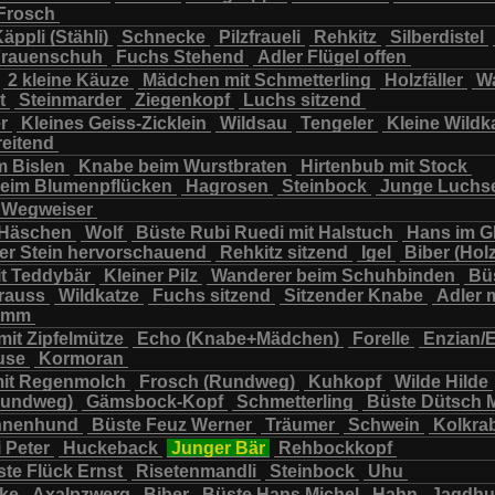
Frosch
chbär
Wildkatze
Wildsau
Wolf
Ziegenkopf
äppli (Stähli)
Schnecke
Pilzfraueli
Rehkitz
Silberdistel
rauenschuh
Fuchs Stehend
Adler Flügel offen
2 kleine Käuze
Mädchen mit Schmetterling
Holzfäller
Wa
t
Steinmarder
Ziegenkopf
Luchs sitzend
er
Kleines Geiss-Zicklein
Wildsau
Tengeler
Kleine Wildk
reitend
m Bislen
Knabe beim Wurstbraten
Hirtenbub mit Stock
eim Blumenpflücken
Hagrosen
Steinbock
Junge Luchs
Wegweiser
 Häschen
Wolf
Büste Rubi Ruedi mit Halstuch
Hans im G
er Stein hervorschauend
Rehkitz sitzend
Igel
Biber (Holz
it Teddybär
Kleiner Pilz
Wanderer beim Schuhbinden
Büs
trauss
Wildkatze
Fuchs sitzend
Sitzender Knabe
Adler 
tamm
mit Zipfelmütze
Echo (Knabe+Mädchen)
Forelle
Enzian/
use
Kormoran
it Regenmolch
Frosch (Rundweg)
Kuhkopf
Wilde Hilde
Rundweg)
Gämsbock-Kopf
Schmetterling
Büste Dütsch 
nnenhund
Büste Feuz Werner
Träumer
Schwein
Kolkra
 Peter
Huckeback
Junger Bär
Rehbockkopf
te Flück Ernst
Risetenmandli
Steinbock
Uhu
cke
Axalpzwerg
Biber
Büste Hans Michel
Hahn
Jagdh