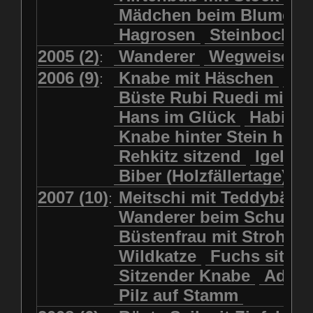
Luchs sitzend
Murmeltier
Mädchen beim Blumenp
Mädchen in Regenjacke und Reg
Murmeltiere
Rehbockkopf
Hagrosen
Steinbock
J
Mädchen mit Regenmolch
Rehkitz
Rehkitz sitzend
Mädchen mit Schmetterling
2005 (2)
Wanderer
Wegweiser
:
Salamader
Schmetterling
Mätti Grossmann-Michel
2006 (9)
Knabe mit Häschen
Wo
:
Schmetterlinge
Schnecke
Meitschi (Rundweg)
Büste Rubi Ruedi mit H
Schwarznasenschaf
Meitschi mit Teddybär
Hans im Glück
Habich
Schwarznasenschaf mit Kalb
Pilzfraueli
Risetenmandli
Knabe hinter Stein her
Schwein
Steinbock
Sitzender Knabe
Tengeler
Rehkitz sitzend
Igel
Steinbock
Steinmarder
Träumer
Wanderer
Biber (Holzfällertage)
Uhu
Uhu
Uhu mit Jungen
Wanderer beim Schuhbinden
2007 (10)
Meitschi mit Teddybär
K
:
Waschbär
Wildkatze
Wegweiser
Wilde Hilde
Wanderer beim Schuhb
Wildsau
Wolf
Ziegenkopf
Wildhüter
Wurzelkind
Büstenfrau mit Strohut
Wildkatze
Fuchs sitze
Sitzender Knabe
Adler 
Pilz auf Stamm