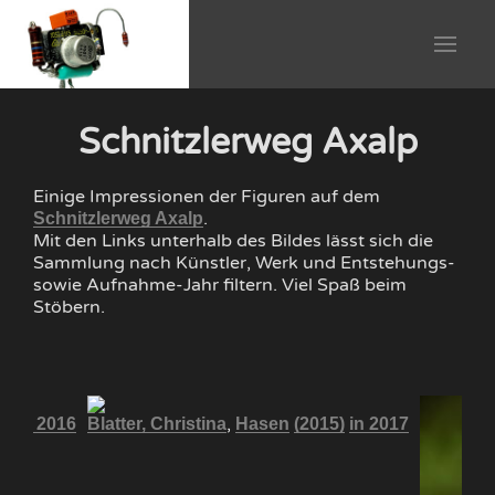
Schnitzlerweg Axalp
Einige Impressionen der Figuren auf dem
.
Schnitzlerweg Axalp
Mit den Links unterhalb des Bildes lässt sich die
Sammlung nach Künstler, Werk und Entstehungs-
sowie Aufnahme-Jahr filtern. Viel Spaß beim
Stöbern.
,
5)
in 2016
Blatter, Christina
Hasen
(2015)
in 2017