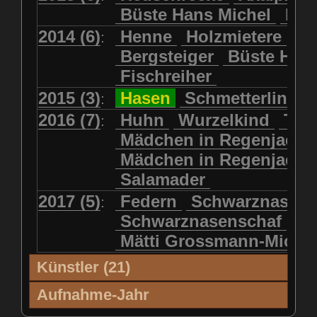
Büste Hans Michel
Ha
2014 (6)
Henne
Holzmietere
Fr
:
Bergsteiger
Büste HP 
Fischreiher
2015 (3)
Hasen
Schmetterlinge
:
2016 (7)
Huhn
Wurzelkind
Türk
:
Mädchen in Regenjacke
Mädchen in Regenjack
Salamader
2017 (5)
Federn
Schwarznasens
:
Schwarznasenschaf
Mätti Grossmann-Miche
Künstler (21)
Künstler (21)
'99
'00
'01
'02
Aufnahme-Jahr
Blatter, Christina