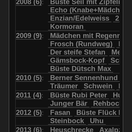
2008 (6)
Büste Seil mit Zipfelmü
:
Echo (Knabe+Mädchen
Enzian/Edelweiss
2 Ha
Kormoran
2009 (9)
Mädchen mit Regenmol
:
Frosch (Rundweg)
Kuh
Der steife Stefan
Meits
Gämsbock-Kopf
Schme
Büste Dütsch Max
2010 (5)
Berner Sennenhund
Bü
:
Träumer
Schwein
Kol
2011 (4)
Büste Rubi Peter
Huck
:
Junger Bär
Rehbockko
2012 (5)
Fasan
Büste Flück Ern
:
Steinbock
Uhu
2013 (6)
Heuschrecke
Axalpzwe
: