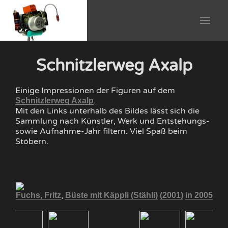
Schnitzlerweg Axalp
Einige Impressionen der Figuren auf dem
.
Schnitzlerweg Axalp
Mit den Links unterhalb des Bildes lässt sich die
Sammlung nach Künstler, Werk und Entstehungs-
sowie Aufnahme-Jahr filtern. Viel Spaß beim
Stöbern.
Bl
,
005
Fuchs, Fritz
Büste mit Käppli (Stähli)
(2001)
in 2005