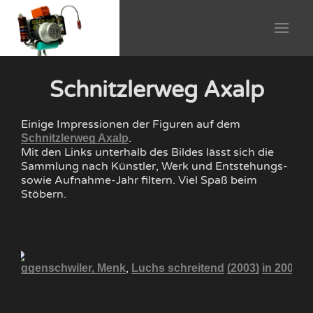
Schnitzlerweg Axalp
Einige Impressionen der Figuren auf dem
.
Schnitzlerweg Axalp
Mit den Links unterhalb des Bildes lässt sich die
Sammlung nach Künstler, Werk und Entstehungs-
sowie Aufnahme-Jahr filtern. Viel Spaß beim
Stöbern.
,
10
Eggenschwiler, Menk
Luchs schreitend
(2003)
in 2005
E