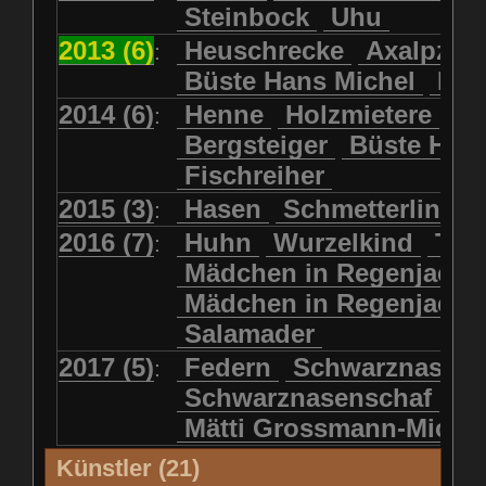
Steinbock
Uhu
2013 (6)
Heuschrecke
Axalpzwe
:
Büste Hans Michel
Ha
2014 (6)
Henne
Holzmietere
Fr
:
Bergsteiger
Büste HP 
Fischreiher
2015 (3)
Hasen
Schmetterlinge
:
2016 (7)
Huhn
Wurzelkind
Türk
:
Mädchen in Regenjacke
Mädchen in Regenjack
Salamader
2017 (5)
Federn
Schwarznasens
:
Schwarznasenschaf
Mätti Grossmann-Miche
Künstler (21)