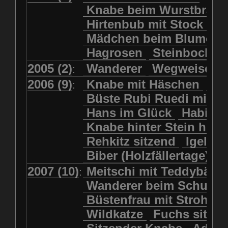
Kolkrabe
Kormoran
Knabe beim Wurstbrate
Mädchen beim Blumenpflücken
Kuhkopf
Luchs schreitend
Hirtenbub mit Stock
Mädchen in Regenjacke
Luchs sitzend
Murmeltier
Mädchen beim Blumenp
Mädchen in Regenjacke und Reg
Murmeltiere
Rehbockkopf
Hagrosen
Steinbock
J
Mädchen mit Regenmolch
Rehkitz
Rehkitz sitzend
Mädchen mit Schmetterling
2005 (2)
Wanderer
Wegweiser
:
Salamader
Schmetterling
Mätti Grossmann-Michel
2006 (9)
Knabe mit Häschen
Wo
:
Schmetterlinge
Schnecke
Meitschi (Rundweg)
Büste Rubi Ruedi mit H
Schwarznasenschaf
Meitschi mit Teddybär
Hans im Glück
Habich
Schwarznasenschaf mit Kalb
Pilzfraueli
Risetenmandli
Knabe hinter Stein her
Schwein
Steinbock
Sitzender Knabe
Tengeler
Rehkitz sitzend
Igel
Steinbock
Steinmarder
Träumer
Wanderer
Biber (Holzfällertage)
Uhu
Uhu
Uhu mit Jungen
Wanderer beim Schuhbinden
2007 (10)
Meitschi mit Teddybär
K
:
Waschbär
Wildkatze
Wegweiser
Wilde Hilde
Wanderer beim Schuhb
Wildsau
Wolf
Ziegenkopf
Wildhüter
Wurzelkind
Büstenfrau mit Strohut
Wildkatze
Fuchs sitze