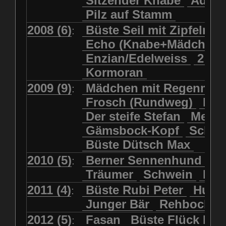
Sitzender Knabe
Adler 
Pilz auf Stamm
2008 (6)
Büste Seil mit Zipfelmü
:
Echo (Knabe+Mädchen
Enzian/Edelweiss
2 Ha
Kormoran
2009 (9)
Mädchen mit Regenmol
:
Frosch (Rundweg)
Kuh
Der steife Stefan
Meits
Gämsbock-Kopf
Schme
Büste Dütsch Max
2010 (5)
Berner Sennenhund
Bü
:
Träumer
Schwein
Kol
2011 (4)
Büste Rubi Peter
Huck
:
Junger Bär
Rehbockko
2012 (5)
Fasan
Büste Flück Ern
: