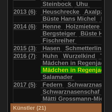
Steinbock
Uhu
2013 (6)
Heuschrecke
Axalpzwe
:
Büste Hans Michel
Ha
2014 (6)
Henne
Holzmietere
Fr
:
Bergsteiger
Büste HP 
Fischreiher
2015 (3)
Hasen
Schmetterlinge
:
2016 (7)
Huhn
Wurzelkind
Türk
:
Mädchen in Regenjacke
Mädchen in Regenjack
Salamader
2017 (5)
Federn
Schwarznasens
:
Schwarznasenschaf
Mätti Grossmann-Miche
Künstler (21)