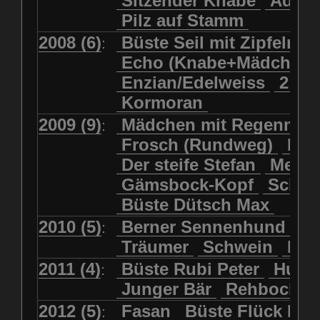
Sitzender Knabe
Adler 
Pilz auf Stamm
2008 (6)
Büste Seil mit Zipfelmü
:
Echo (Knabe+Mädchen
Enzian/Edelweiss
2 Ha
Kormoran
2009 (9)
Mädchen mit Regenmol
:
Frosch (Rundweg)
Kuh
Der steife Stefan
Meits
Gämsbock-Kopf
Schme
Büste Dütsch Max
2010 (5)
Berner Sennenhund
Bü
:
Träumer
Schwein
Kol
2011 (4)
Büste Rubi Peter
Huck
:
Junger Bär
Rehbockko
2012 (5)
Fasan
Büste Flück Ern
: