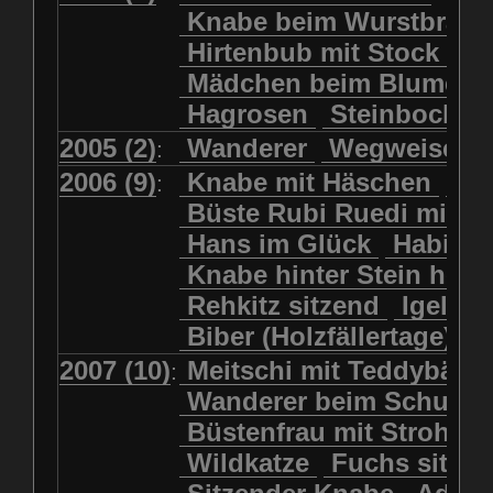
Kolkrabe
Kormoran
Knabe beim Wurstbrate
Mädchen beim Blumenpflücken
Kuhkopf
Luchs schreitend
Hirtenbub mit Stock
Mädchen in Regenjacke
Luchs sitzend
Murmeltier
Mädchen beim Blumenp
Mädchen in Regenjacke und Reg
Murmeltiere
Rehbockkopf
Hagrosen
Steinbock
J
Mädchen mit Regenmolch
Rehkitz
Rehkitz sitzend
Mädchen mit Schmetterling
2005 (2)
Wanderer
Wegweiser
:
Salamader
Schmetterling
Mätti Grossmann-Michel
2006 (9)
Knabe mit Häschen
Wo
:
Schmetterlinge
Schnecke
Meitschi (Rundweg)
Büste Rubi Ruedi mit H
Schwarznasenschaf
Meitschi mit Teddybär
Hans im Glück
Habich
Schwarznasenschaf mit Kalb
Pilzfraueli
Risetenmandli
Knabe hinter Stein her
Schwein
Steinbock
Sitzender Knabe
Tengeler
Rehkitz sitzend
Igel
Steinbock
Steinmarder
Träumer
Wanderer
Biber (Holzfällertage)
Uhu
Uhu
Uhu mit Jungen
Wanderer beim Schuhbinden
2007 (10)
Meitschi mit Teddybär
K
:
Waschbär
Wildkatze
Wegweiser
Wilde Hilde
Wanderer beim Schuhb
Wildsau
Wolf
Ziegenkopf
Wildhüter
Wurzelkind
Büstenfrau mit Strohut
Wildkatze
Fuchs sitze