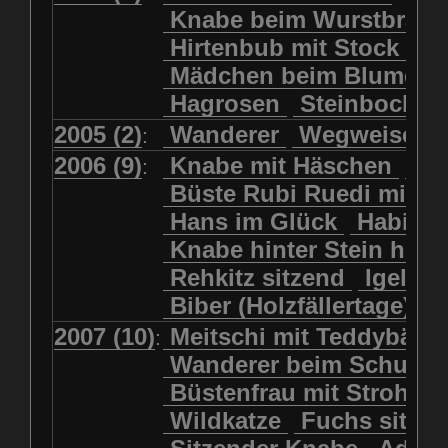
Kolkrabe
Kormoran
Knabe beim Wurstbrate
Mädchen beim Blumenpflücken
Kuhkopf
Luchs schreitend
Hirtenbub mit Stock
Mädchen in Regenjacke
Luchs sitzend
Murmeltier
Mädchen beim Blumenp
Mädchen in Regenjacke und Reg
Murmeltiere
Rehbockkopf
Hagrosen
Steinbock
J
Mädchen mit Regenmolch
Rehkitz
Rehkitz sitzend
Mädchen mit Schmetterling
2005 (2)
Wanderer
Wegweiser
:
Salamader
Schmetterling
Mätti Grossmann-Michel
2006 (9)
Knabe mit Häschen
Wo
:
Schmetterlinge
Schnecke
Meitschi (Rundweg)
Büste Rubi Ruedi mit H
Schwarznasenschaf
Meitschi mit Teddybär
Hans im Glück
Habich
Schwarznasenschaf mit Kalb
Pilzfraueli
Risetenmandli
Knabe hinter Stein her
Schwein
Steinbock
Sitzender Knabe
Tengeler
Rehkitz sitzend
Igel
Steinbock
Steinmarder
Träumer
Wanderer
Biber (Holzfällertage)
Uhu
Uhu
Uhu mit Jungen
Wanderer beim Schuhbinden
2007 (10)
Meitschi mit Teddybär
K
:
Waschbär
Wildkatze
Wegweiser
Wilde Hilde
Wanderer beim Schuhb
Wildsau
Wolf
Ziegenkopf
Wildhüter
Wurzelkind
Büstenfrau mit Strohut
Wildkatze
Fuchs sitze