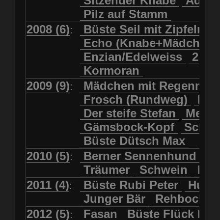
Sitzender Knabe
Adler 
Pilz auf Stamm
2008 (6)
Büste Seil mit Zipfelmü
:
Echo (Knabe+Mädchen
Enzian/Edelweiss
2 Ha
Kormoran
2009 (9)
Mädchen mit Regenmol
:
Frosch (Rundweg)
Kuh
Der steife Stefan
Meits
Gämsbock-Kopf
Schme
Büste Dütsch Max
2010 (5)
Berner Sennenhund
Bü
:
Träumer
Schwein
Kol
2011 (4)
Büste Rubi Peter
Huck
:
Junger Bär
Rehbockko
2012 (5)
Fasan
Büste Flück Ern
: