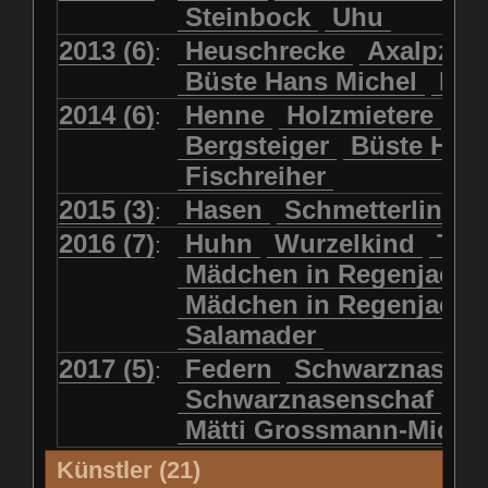
Steinbock
Uhu
2013 (6)
Heuschrecke
Axalpzwe
:
Büste Hans Michel
Ha
2014 (6)
Henne
Holzmietere
Fr
:
Bergsteiger
Büste HP 
Fischreiher
2015 (3)
Hasen
Schmetterlinge
:
2016 (7)
Huhn
Wurzelkind
Türk
:
Mädchen in Regenjacke
Mädchen in Regenjack
Salamader
2017 (5)
Federn
Schwarznasens
:
Schwarznasenschaf
Mätti Grossmann-Miche
Künstler (21)