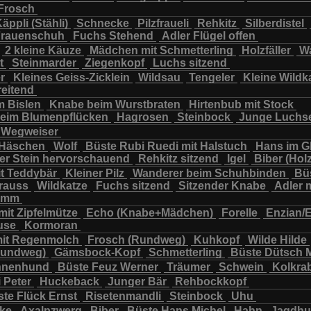
Frosch
chbär
Wildkatze
Wildsau
Wolf
Ziegenkopf
äppli (Stähli)
Schnecke
Pilzfraueli
Rehkitz
Silberdistel
rauenschuh
Fuchs Stehend
Adler Flügel offen
2 kleine Käuze
Mädchen mit Schmetterling
Holzfäller
Wa
t
Steinmarder
Ziegenkopf
Luchs sitzend
er
Kleines Geiss-Zicklein
Wildsau
Tengeler
Kleine Wildk
reitend
m Bislen
Knabe beim Wurstbraten
Hirtenbub mit Stock
eim Blumenpflücken
Hagrosen
Steinbock
Junge Luchs
Wegweiser
 Häschen
Wolf
Büste Rubi Ruedi mit Halstuch
Hans im G
er Stein hervorschauend
Rehkitz sitzend
Igel
Biber (Holz
it Teddybär
Kleiner Pilz
Wanderer beim Schuhbinden
Büs
trauss
Wildkatze
Fuchs sitzend
Sitzender Knabe
Adler 
tamm
mit Zipfelmütze
Echo (Knabe+Mädchen)
Forelle
Enzian/
use
Kormoran
it Regenmolch
Frosch (Rundweg)
Kuhkopf
Wilde Hilde
Rundweg)
Gämsbock-Kopf
Schmetterling
Büste Dütsch 
nnenhund
Büste Feuz Werner
Träumer
Schwein
Kolkra
 Peter
Huckeback
Junger Bär
Rehbockkopf
te Flück Ernst
Risetenmandli
Steinbock
Uhu
cke
Axalpzwerg
Biber
Büste Hans Michel
Hahn
Jagdh