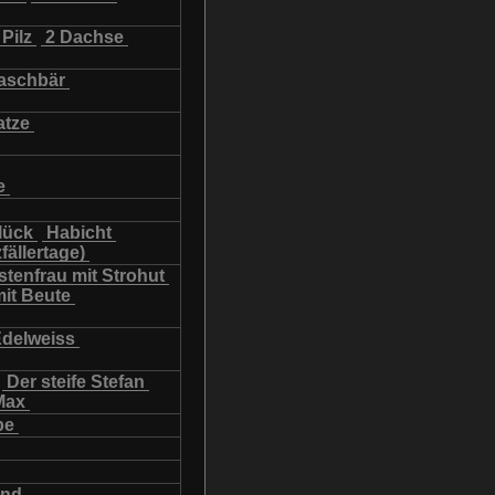
Pilz
2 Dachse
schbär
atze
e
lück
Habicht
fällertage)
tenfrau mit Strohut
mit Beute
Edelweiss
Der steife Stefan
Max
be
und