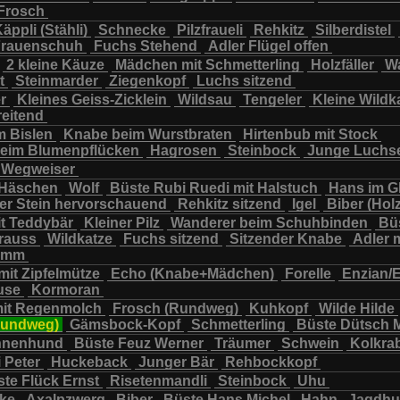
Frosch
chbär
Wildkatze
Wildsau
Wolf
Ziegenkopf
äppli (Stähli)
Schnecke
Pilzfraueli
Rehkitz
Silberdistel
rauenschuh
Fuchs Stehend
Adler Flügel offen
2 kleine Käuze
Mädchen mit Schmetterling
Holzfäller
Wa
t
Steinmarder
Ziegenkopf
Luchs sitzend
er
Kleines Geiss-Zicklein
Wildsau
Tengeler
Kleine Wildk
reitend
m Bislen
Knabe beim Wurstbraten
Hirtenbub mit Stock
eim Blumenpflücken
Hagrosen
Steinbock
Junge Luchs
Wegweiser
 Häschen
Wolf
Büste Rubi Ruedi mit Halstuch
Hans im G
er Stein hervorschauend
Rehkitz sitzend
Igel
Biber (Holz
it Teddybär
Kleiner Pilz
Wanderer beim Schuhbinden
Büs
trauss
Wildkatze
Fuchs sitzend
Sitzender Knabe
Adler 
tamm
mit Zipfelmütze
Echo (Knabe+Mädchen)
Forelle
Enzian/
use
Kormoran
it Regenmolch
Frosch (Rundweg)
Kuhkopf
Wilde Hilde
Rundweg)
Gämsbock-Kopf
Schmetterling
Büste Dütsch 
nnenhund
Büste Feuz Werner
Träumer
Schwein
Kolkra
 Peter
Huckeback
Junger Bär
Rehbockkopf
te Flück Ernst
Risetenmandli
Steinbock
Uhu
cke
Axalpzwerg
Biber
Büste Hans Michel
Hahn
Jagdh