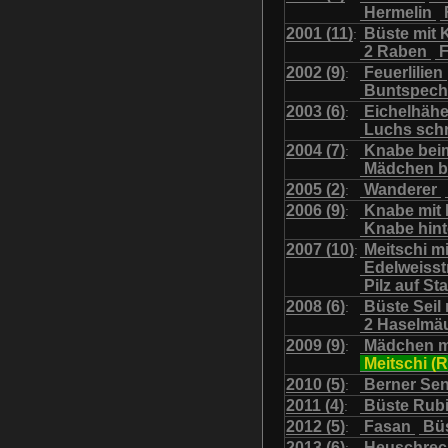
Hermelin
Uhu mit Jungen
Was
2001 (11)
Büste mit K
:
2 Raben
F
2002 (9)
Feuerlilien
:
Buntspech
2003 (6)
Eichelhäh
:
Luchs sch
2004 (7)
Knabe bei
:
Mädchen b
2005 (2)
Wanderer
:
2006 (9)
Knabe mit
:
Knabe hint
2007 (10)
Meitschi m
:
Edelweiss
Pilz auf S
2008 (6)
Büste Seil 
:
2 Haselmä
2009 (9)
Mädchen m
:
Meitschi (
2010 (5)
Berner Se
:
2011 (4)
Büste Rubi
:
2012 (5)
Fasan
Büs
:
2013 (6)
Heuschre
: