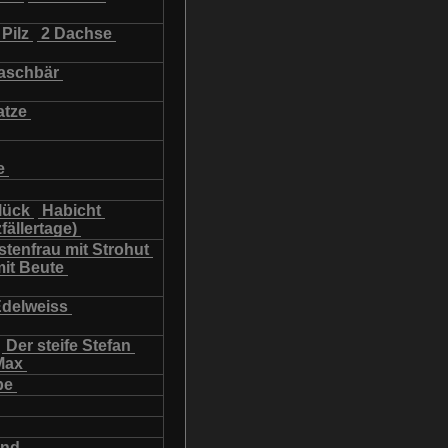
Pilz
2 Dachse
schbär
atze
e
lück
Habicht
fällertage)
tenfrau mit Strohut
mit Beute
Edelweiss
Der steife Stefan
Max
be
und