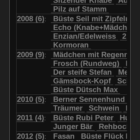
Sitzender Knabe
Adler 
Pilz auf Stamm
2008 (6)
Büste Seil mit Zipfelmü
:
Echo (Knabe+Mädchen
Enzian/Edelweiss
2 Ha
Kormoran
2009 (9)
Mädchen mit Regenmol
:
Frosch (Rundweg)
Kuh
Der steife Stefan
Meits
Gämsbock-Kopf
Schme
Büste Dütsch Max
2010 (5)
Berner Sennenhund
Bü
:
Träumer
Schwein
Kol
2011 (4)
Büste Rubi Peter
Huck
:
Junger Bär
Rehbockko
2012 (5)
Fasan
Büste Flück Ern
: