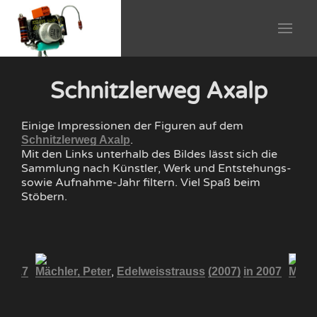
Schnitzlerweg Axalp
Einige Impressionen der Figuren auf dem
.
Schnitzlerweg Axalp
Mit den Links unterhalb des Bildes lässt sich die
Sammlung nach Künstler, Werk und Entstehungs-
sowie Aufnahme-Jahr filtern. Viel Spaß beim
Stöbern.
,
n 2017
Mächler, Peter
Edelweisstrauss
(2007)
in 2007
Mächl