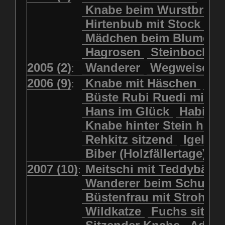
Kolkrabe
Kormoran
Knabe beim Wurstbrate
Mädchen beim Blumenpflücken
Kuhkopf
Luchs schreitend
Hirtenbub mit Stock
Mädchen in Regenjacke
Luchs sitzend
Murmeltier
Mädchen beim Blumenp
Mädchen in Regenjacke und Reg
Murmeltiere
Rehbockkopf
Hagrosen
Steinbock
J
Mädchen mit Regenmolch
Rehkitz
Rehkitz sitzend
Mädchen mit Schmetterling
2005 (2)
Wanderer
Wegweiser
:
Salamader
Schmetterling
Mätti Grossmann-Michel
2006 (9)
Knabe mit Häschen
Wo
:
Schmetterlinge
Schnecke
Meitschi (Rundweg)
Büste Rubi Ruedi mit H
Schwarznasenschaf
Meitschi mit Teddybär
Hans im Glück
Habich
Schwarznasenschaf mit Kalb
Pilzfraueli
Risetenmandli
Knabe hinter Stein her
Schwein
Steinbock
Sitzender Knabe
Tengeler
Rehkitz sitzend
Igel
Steinbock
Steinmarder
Träumer
Wanderer
Biber (Holzfällertage)
Uhu
Uhu
Uhu mit Jungen
Wanderer beim Schuhbinden
2007 (10)
Meitschi mit Teddybär
K
:
Waschbär
Wildkatze
Wegweiser
Wilde Hilde
Wanderer beim Schuhb
Wildsau
Wolf
Ziegenkopf
Wildhüter
Wurzelkind
Büstenfrau mit Strohut
Wildkatze
Fuchs sitze