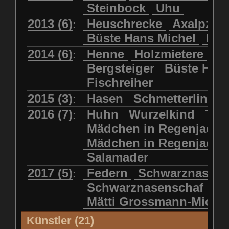
Steinbock
Uhu
2013 (6)
Heuschrecke
Axalpzwe
:
Büste Hans Michel
Ha
2014 (6)
Henne
Holzmietere
Fr
:
Bergsteiger
Büste HP 
Fischreiher
2015 (3)
Hasen
Schmetterlinge
:
2016 (7)
Huhn
Wurzelkind
Türk
:
Mädchen in Regenjacke
Mädchen in Regenjack
Salamader
2017 (5)
Federn
Schwarznasens
:
Schwarznasenschaf
Mätti Grossmann-Miche
Künstler (21)