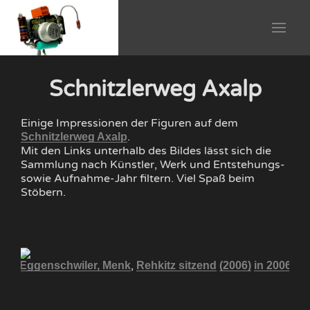
Schnitzlerweg Axalp
Einige Impressionen der Figuren auf dem
.
Schnitzlerweg Axalp
Mit den Links unterhalb des Bildes lässt sich die
Sammlung nach Künstler, Werk und Entstehungs-
sowie Aufnahme-Jahr filtern. Viel Spaß beim
Stöbern.
,
Eggenschwiler, Menk
Rehkitz sitzend
(2006)
in 2006
Eg