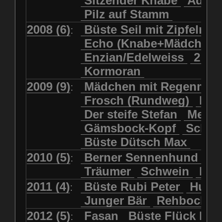
Sitzender Knabe
Adler 
Pilz auf Stamm
2008 (6)
Büste Seil mit Zipfelmü
:
Echo (Knabe+Mädchen
Enzian/Edelweiss
2 Ha
Kormoran
2009 (9)
Mädchen mit Regenmol
:
Frosch (Rundweg)
Kuh
Der steife Stefan
Meits
Gämsbock-Kopf
Schme
Büste Dütsch Max
2010 (5)
Berner Sennenhund
Bü
:
Träumer
Schwein
Kol
2011 (4)
Büste Rubi Peter
Huck
:
Junger Bär
Rehbockko
2012 (5)
Fasan
Büste Flück Ern
: