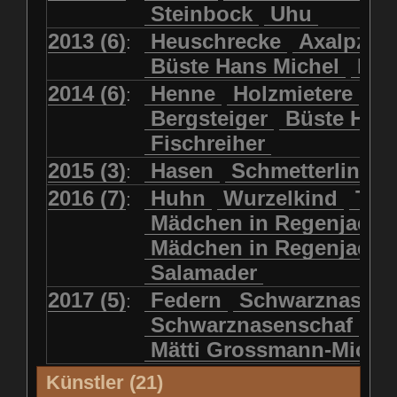
Steinbock
Uhu
2013 (6)
Heuschrecke
Axalpzwe
:
Büste Hans Michel
Ha
2014 (6)
Henne
Holzmietere
Fr
:
Bergsteiger
Büste HP 
Fischreiher
2015 (3)
Hasen
Schmetterlinge
:
2016 (7)
Huhn
Wurzelkind
Türk
:
Mädchen in Regenjacke
Mädchen in Regenjack
Salamader
2017 (5)
Federn
Schwarznasens
:
Schwarznasenschaf
Mätti Grossmann-Miche
Künstler (21)