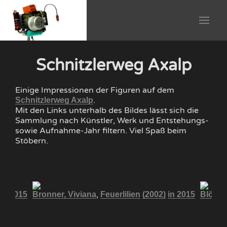
Schnitzlerweg Axalp
Einige Impressionen der Figuren auf dem
.
Schnitzlerweg Axalp
Mit den Links unterhalb des Bildes lässt sich die
Sammlung nach Künstler, Werk und Entstehungs-
sowie Aufnahme-Jahr filtern. Viel Spaß beim
Stöbern.
,
in 2015
Bronner, Viviana
Feuerlilien
(2002)
in 2015
Blöchli