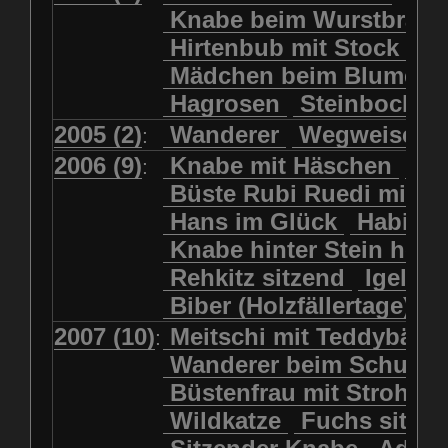
Kolkrabe
Kormoran
Knabe beim Wurstbrate
Mädchen beim Blumenpflücken
Kuhkopf
Luchs schreitend
Hirtenbub mit Stock
Mädchen in Regenjacke
Luchs sitzend
Murmeltier
Mädchen beim Blumenp
Mädchen in Regenjacke und Reg
Murmeltiere
Rehbockkopf
Hagrosen
Steinbock
J
Mädchen mit Regenmolch
Rehkitz
Rehkitz sitzend
Mädchen mit Schmetterling
2005 (2)
Wanderer
Wegweiser
:
Salamader
Schmetterling
Mätti Grossmann-Michel
2006 (9)
Knabe mit Häschen
Wo
:
Schmetterlinge
Schnecke
Meitschi (Rundweg)
Büste Rubi Ruedi mit H
Schwarznasenschaf
Meitschi mit Teddybär
Hans im Glück
Habich
Schwarznasenschaf mit Kalb
Pilzfraueli
Risetenmandli
Knabe hinter Stein her
Schwein
Steinbock
Sitzender Knabe
Tengeler
Rehkitz sitzend
Igel
Steinbock
Steinmarder
Träumer
Wanderer
Biber (Holzfällertage)
Uhu
Uhu
Uhu mit Jungen
Wanderer beim Schuhbinden
2007 (10)
Meitschi mit Teddybär
K
:
Waschbär
Wildkatze
Wegweiser
Wilde Hilde
Wanderer beim Schuhb
Wildsau
Wolf
Ziegenkopf
Wildhüter
Wurzelkind
Büstenfrau mit Strohut
Wildkatze
Fuchs sitze