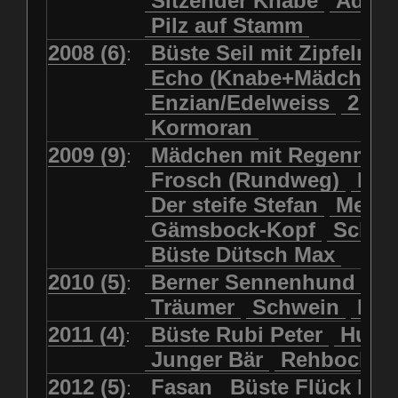
Sitzender Knabe
Adler 
Pilz auf Stamm
2008 (6)
Büste Seil mit Zipfelmü
:
Echo (Knabe+Mädchen
Enzian/Edelweiss
2 Ha
Kormoran
2009 (9)
Mädchen mit Regenmol
:
Frosch (Rundweg)
Kuh
Der steife Stefan
Meits
Gämsbock-Kopf
Schme
Büste Dütsch Max
2010 (5)
Berner Sennenhund
Bü
:
Träumer
Schwein
Kol
2011 (4)
Büste Rubi Peter
Huck
:
Junger Bär
Rehbockko
2012 (5)
Fasan
Büste Flück Ern
: