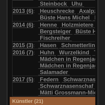
Steinbock
Uhu
2013 (6)
Heuschrecke
Axalpzwe
:
Büste Hans Michel
Ha
2014 (6)
Henne
Holzmietere
Fr
:
Bergsteiger
Büste HP 
Fischreiher
2015 (3)
Hasen
Schmetterlinge
:
2016 (7)
Huhn
Wurzelkind
Türk
:
Mädchen in Regenjacke
Mädchen in Regenjack
Salamader
2017 (5)
Federn
Schwarznasens
:
Schwarznasenschaf
Mätti Grossmann-Miche
Künstler (21)