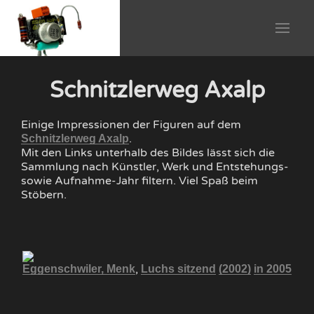
Schnitzlerweg Axalp
Einige Impressionen der Figuren auf dem
.
Schnitzlerweg Axalp
Mit den Links unterhalb des Bildes lässt sich die
Sammlung nach Künstler, Werk und Entstehungs-
sowie Aufnahme-Jahr filtern. Viel Spaß beim
Stöbern.
,
016
Eggenschwiler, Menk
Luchs sitzend
(2002)
in 2005