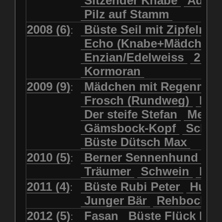
Sitzender Knabe
Adler 
Pilz auf Stamm
2008 (6)
Büste Seil mit Zipfelmü
:
Echo (Knabe+Mädchen
Enzian/Edelweiss
2 Ha
Kormoran
2009 (9)
Mädchen mit Regenmol
:
Frosch (Rundweg)
Kuh
Der steife Stefan
Meits
Gämsbock-Kopf
Schme
Büste Dütsch Max
2010 (5)
Berner Sennenhund
Bü
:
Träumer
Schwein
Kol
2011 (4)
Büste Rubi Peter
Huck
:
Junger Bär
Rehbockko
2012 (5)
Fasan
Büste Flück Ern
: