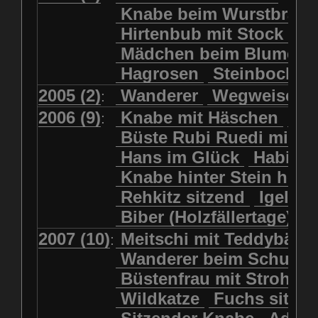
Kolkrabe
Kormoran
Knabe beim Wurstbrate
Mädchen beim Blumenpflücken
Kuhkopf
Luchs schreitend
Hirtenbub mit Stock
Mädchen in Regenjacke
Luchs sitzend
Murmeltier
Mädchen beim Blumenp
Mädchen in Regenjacke und Reg
Murmeltiere
Rehbockkopf
Hagrosen
Steinbock
J
Mädchen mit Regenmolch
Rehkitz
Rehkitz sitzend
Mädchen mit Schmetterling
2005 (2)
Wanderer
Wegweiser
:
Salamader
Schmetterling
Mätti Grossmann-Michel
2006 (9)
Knabe mit Häschen
Wo
:
Schmetterlinge
Schnecke
Meitschi (Rundweg)
Büste Rubi Ruedi mit H
Schwarznasenschaf
Meitschi mit Teddybär
Hans im Glück
Habich
Schwarznasenschaf mit Kalb
Pilzfraueli
Risetenmandli
Knabe hinter Stein her
Schwein
Steinbock
Sitzender Knabe
Tengeler
Rehkitz sitzend
Igel
Steinbock
Steinmarder
Träumer
Wanderer
Biber (Holzfällertage)
Uhu
Uhu
Uhu mit Jungen
Wanderer beim Schuhbinden
2007 (10)
Meitschi mit Teddybär
K
:
Waschbär
Wildkatze
Wegweiser
Wilde Hilde
Wanderer beim Schuhb
Wildsau
Wolf
Ziegenkopf
Wildhüter
Wurzelkind
Büstenfrau mit Strohut
Wildkatze
Fuchs sitze