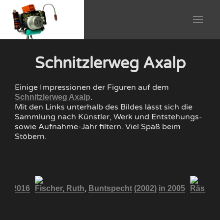
Schnitzlerweg Axalp
Einige Impressionen der Figuren auf dem
.
Schnitzlerweg Axalp
Mit den Links unterhalb des Bildes lässt sich die
Sammlung nach Künstler, Werk und Entstehungs-
sowie Aufnahme-Jahr filtern. Viel Spaß beim
Stöbern.
,
)
in 2016
Fischer, Ruth
Buntspecht
(2002)
in 2005
Räss, 