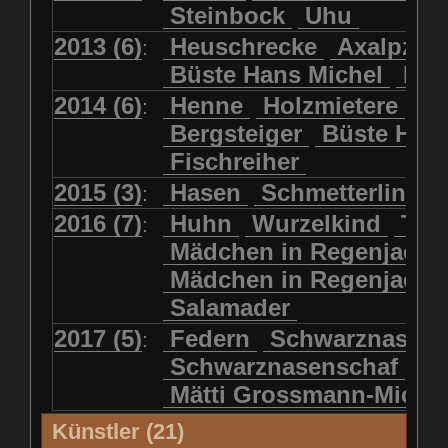
Steinbock
Uhu
2013 (6)
Heuschrecke
Axalpzwe
:
Büste Hans Michel
Ha
2014 (6)
Henne
Holzmietere
Fr
:
Bergsteiger
Büste HP 
Fischreiher
2015 (3)
Hasen
Schmetterlinge
:
2016 (7)
Huhn
Wurzelkind
Türk
:
Mädchen in Regenjacke
Mädchen in Regenjack
Salamader
2017 (5)
Federn
Schwarznasens
:
Schwarznasenschaf
Mätti Grossmann-Miche
Künstler (21)