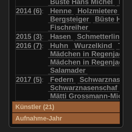
Büste Hans Michel
Ha
2014 (6)
Henne
Holzmietere
Fr
:
Bergsteiger
Büste HP 
Fischreiher
2015 (3)
Hasen
Schmetterlinge
:
2016 (7)
Huhn
Wurzelkind
Türk
:
Mädchen in Regenjacke
Mädchen in Regenjack
Salamader
2017 (5)
Federn
Schwarznasens
:
Schwarznasenschaf
Mätti Grossmann-Miche
Künstler (21)
Künstler (21)
'99
'00
'01
'02
Aufnahme-Jahr
Blatter, Christina
2001 (6)
2005 (64)
2006 (38)