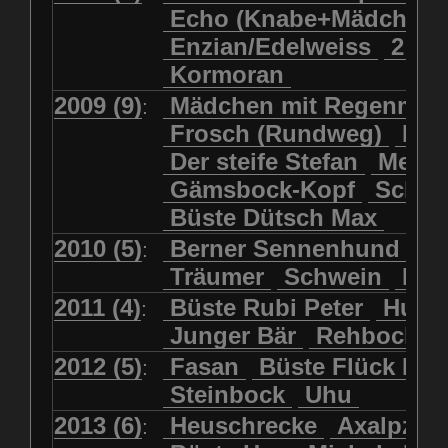
Echo (Knabe+Mädchen
Enzian/Edelweiss
2 Ha
Kormoran
2009 (9)
Mädchen mit Regenmol
:
Frosch (Rundweg)
Kuh
Der steife Stefan
Meits
Gämsbock-Kopf
Schme
Büste Dütsch Max
2010 (5)
Berner Sennenhund
Bü
:
Träumer
Schwein
Kol
2011 (4)
Büste Rubi Peter
Huck
:
Junger Bär
Rehbockko
2012 (5)
Fasan
Büste Flück Ern
:
Steinbock
Uhu
2013 (6)
Heuschrecke
Axalpzwe
: