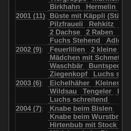
Büste mit Käppli (Stähli)
Füchse
Fasan
Federn
Birkhahn
Hermelin
Fr
Büste mit Kalb
Feldhase
Fischreiher
2001 (11)
Büste mit Käppli (Stähli
:
Büstenfrau mit Strohut
Forelle
Frauenschuh
Pilzfraueli
Rehkitz
Sil
Bergsteiger
Frosch
Frosch (Rundweg)
2 Dachse
2 Raben
Fra
Der steife Stefan
Fuchs Stehend
Fuchs Stehend
Adler F
Echo (Knabe+Mädchen)
Fuchs sitzend
2002 (9)
Feuerlilien
2 kleine Kä
:
Fischer
Hans im Glück
Gämsbock-Kopf
Habicht
Mädchen mit Schmetter
Hirtenbub mit Stock
Hahn
Hasen
Henne
Waschbär
Buntspecht
Holzfäller
Holzmietere
Hermelin
Heuschrecke
Ziegenkopf
Luchs sitz
Huckeback
Huhn
Igel
Jagdhund
2003 (6)
Eichelhäher
Kleines Ge
:
Knabe beim Bislen
Junge Luchse
Junger Bär
Wildsau
Tengeler
Klei
Knabe beim Wurstbraten
Kleine Wildkatze
Luchs schreitend
Knabe hinter Stein hervorschaue
Kleines Geiss-Zicklein
2004 (7)
Knabe beim Bislen
Knabe mit Häschen
:
Kolkrabe
Kormoran
Knabe beim Wurstbrate
Mädchen beim Blumenpflücken
Kuhkopf
Luchs schreitend
Hirtenbub mit Stock
Mädchen in Regenjacke
Luchs sitzend
Murmeltier