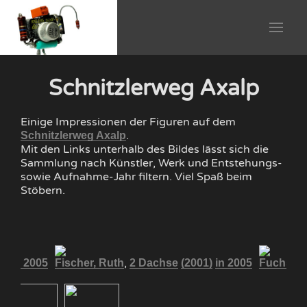
Schnitzlerweg Axalp
Einige Impressionen der Figuren auf dem
.
Schnitzlerweg Axalp
Mit den Links unterhalb des Bildes lässt sich die
Sammlung nach Künstler, Werk und Entstehungs-
sowie Aufnahme-Jahr filtern. Viel Spaß beim
Stöbern.
,
1)
in 2005
Fischer, Ruth
2 Dachse
(2001)
in 2005
Fuchs, Fr