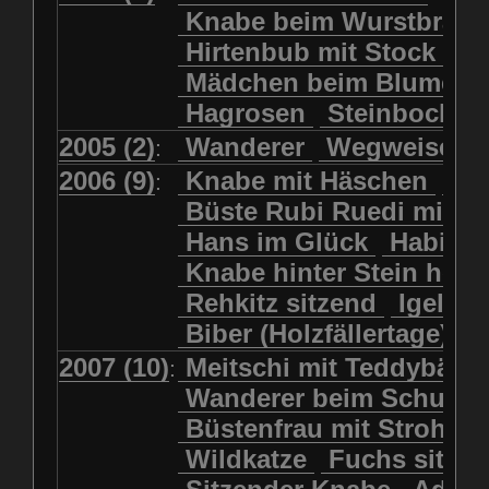
Kolkrabe
Kormoran
Knabe beim Wurstbrate
Mädchen beim Blumenpflücken
Kuhkopf
Luchs schreitend
Hirtenbub mit Stock
Mädchen in Regenjacke
Luchs sitzend
Murmeltier
Mädchen beim Blumenp
Mädchen in Regenjacke und Reg
Murmeltiere
Rehbockkopf
Hagrosen
Steinbock
J
Mädchen mit Regenmolch
Rehkitz
Rehkitz sitzend
Mädchen mit Schmetterling
2005 (2)
Wanderer
Wegweiser
:
Salamader
Schmetterling
Mätti Grossmann-Michel
2006 (9)
Knabe mit Häschen
Wo
:
Schmetterlinge
Schnecke
Meitschi (Rundweg)
Büste Rubi Ruedi mit H
Schwarznasenschaf
Meitschi mit Teddybär
Hans im Glück
Habich
Schwarznasenschaf mit Kalb
Pilzfraueli
Risetenmandli
Knabe hinter Stein her
Schwein
Steinbock
Sitzender Knabe
Tengeler
Rehkitz sitzend
Igel
Steinbock
Steinmarder
Träumer
Wanderer
Biber (Holzfällertage)
Uhu
Uhu
Uhu mit Jungen
Wanderer beim Schuhbinden
2007 (10)
Meitschi mit Teddybär
K
:
Waschbär
Wildkatze
Wegweiser
Wilde Hilde
Wanderer beim Schuhb
Wildsau
Wolf
Ziegenkopf
Wildhüter
Wurzelkind
Büstenfrau mit Strohut
Wildkatze
Fuchs sitze