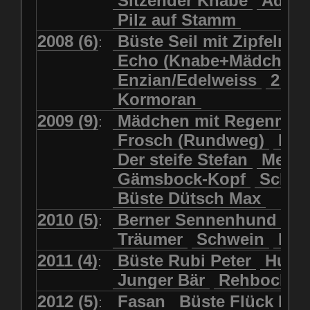
Sitzender Knabe
Adler 
Pilz auf Stamm
2008 (6)
Büste Seil mit Zipfelmü
:
Echo (Knabe+Mädchen
Enzian/Edelweiss
2 Ha
Kormoran
2009 (9)
Mädchen mit Regenmol
:
Frosch (Rundweg)
Kuh
Der steife Stefan
Meits
Gämsbock-Kopf
Schme
Büste Dütsch Max
2010 (5)
Berner Sennenhund
Bü
:
Träumer
Schwein
Kol
2011 (4)
Büste Rubi Peter
Huck
:
Junger Bär
Rehbockko
2012 (5)
Fasan
Büste Flück Ern
: