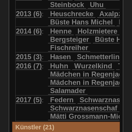
Steinbock
Uhu
2013 (6)
Heuschrecke
Axalpzwe
:
Büste Hans Michel
Ha
2014 (6)
Henne
Holzmietere
Fr
:
Bergsteiger
Büste HP 
Fischreiher
2015 (3)
Hasen
Schmetterlinge
:
2016 (7)
Huhn
Wurzelkind
Türk
:
Mädchen in Regenjacke
Mädchen in Regenjack
Salamader
2017 (5)
Federn
Schwarznasens
:
Schwarznasenschaf
Mätti Grossmann-Miche
Künstler (21)