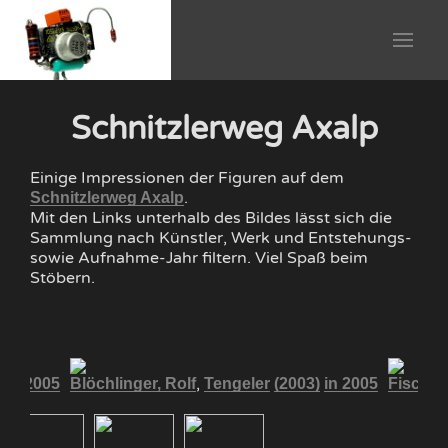
Schnitzlerweg Axalp
Einige Impressionen der Figuren auf dem
.
Schnitzlerweg Axalp
Mit den Links unterhalb des Bildes lässt sich die
Sammlung nach Künstler, Werk und Entstehungs-
sowie Aufnahme-Jahr filtern. Viel Spaß beim
Stöbern.
,
)
in 2005
Blöchlinger, Rolf
Tengeler
(2003)
in 2005
Fischer