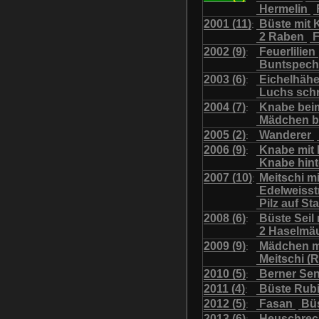
Hermelin
Uhu mit Jungen
Was
2001 (11)
Büste mit K
:
2 Raben
F
2002 (9)
Feuerlilien
:
Buntspech
2003 (6)
Eichelhäh
:
Luchs sch
2004 (7)
Knabe bei
:
Mädchen b
2005 (2)
Wanderer
:
2006 (9)
Knabe mit
:
Knabe hint
2007 (10)
Meitschi m
:
Edelweiss
Pilz auf S
2008 (6)
Büste Seil 
:
2 Haselmä
2009 (9)
Mädchen m
:
Meitschi (
2010 (5)
Berner Se
:
2011 (4)
Büste Rubi
:
2012 (5)
Fasan
Büs
:
2013 (6)
Heuschre
: