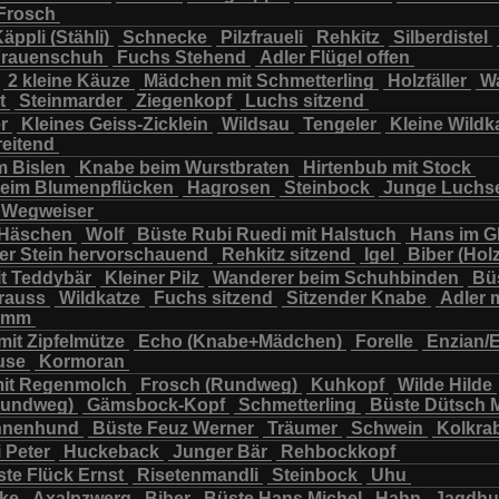
Frosch
chbär
Wildkatze
Wildsau
Wolf
Ziegenkopf
äppli (Stähli)
Schnecke
Pilzfraueli
Rehkitz
Silberdistel
rauenschuh
Fuchs Stehend
Adler Flügel offen
2 kleine Käuze
Mädchen mit Schmetterling
Holzfäller
Wa
t
Steinmarder
Ziegenkopf
Luchs sitzend
er
Kleines Geiss-Zicklein
Wildsau
Tengeler
Kleine Wildk
reitend
m Bislen
Knabe beim Wurstbraten
Hirtenbub mit Stock
eim Blumenpflücken
Hagrosen
Steinbock
Junge Luchs
Wegweiser
 Häschen
Wolf
Büste Rubi Ruedi mit Halstuch
Hans im G
er Stein hervorschauend
Rehkitz sitzend
Igel
Biber (Holz
it Teddybär
Kleiner Pilz
Wanderer beim Schuhbinden
Büs
trauss
Wildkatze
Fuchs sitzend
Sitzender Knabe
Adler 
tamm
mit Zipfelmütze
Echo (Knabe+Mädchen)
Forelle
Enzian/
use
Kormoran
it Regenmolch
Frosch (Rundweg)
Kuhkopf
Wilde Hilde
Rundweg)
Gämsbock-Kopf
Schmetterling
Büste Dütsch 
nnenhund
Büste Feuz Werner
Träumer
Schwein
Kolkra
 Peter
Huckeback
Junger Bär
Rehbockkopf
te Flück Ernst
Risetenmandli
Steinbock
Uhu
cke
Axalpzwerg
Biber
Büste Hans Michel
Hahn
Jagdh