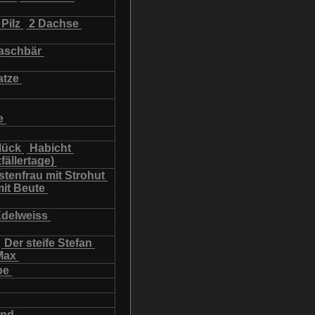
Pilz
2 Dachse
schbär
atze
e
lück
Habicht
fällertage)
tenfrau mit Strohut
mit Beute
Edelweiss
Der steife Stefan
Max
be
und