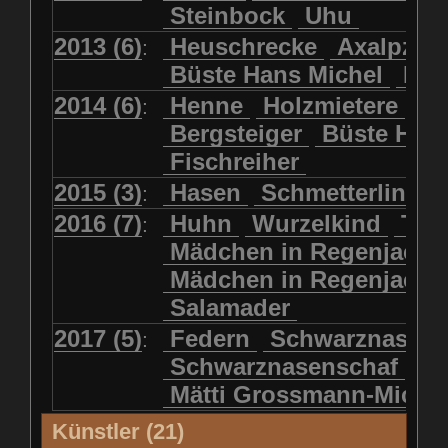
Steinbock
Uhu
2013 (6)
Heuschrecke
Axalpzwe
:
Büste Hans Michel
Ha
2014 (6)
Henne
Holzmietere
Fr
:
Bergsteiger
Büste HP 
Fischreiher
2015 (3)
Hasen
Schmetterlinge
:
2016 (7)
Huhn
Wurzelkind
Türk
:
Mädchen in Regenjacke
Mädchen in Regenjack
Salamader
2017 (5)
Federn
Schwarznasens
:
Schwarznasenschaf
Mätti Grossmann-Miche
Künstler (21)