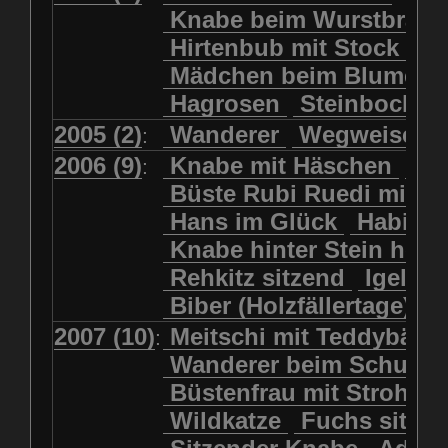
Kolkrabe
Kormoran
Knabe beim Wurstbrate
Mädchen beim Blumenpflücken
Kuhkopf
Luchs schreitend
Hirtenbub mit Stock
Mädchen in Regenjacke
Luchs sitzend
Murmeltier
Mädchen beim Blumenp
Mädchen in Regenjacke und Reg
Murmeltiere
Rehbockkopf
Hagrosen
Steinbock
J
Mädchen mit Regenmolch
Rehkitz
Rehkitz sitzend
Mädchen mit Schmetterling
2005 (2)
Wanderer
Wegweiser
:
Salamader
Schmetterling
Mätti Grossmann-Michel
2006 (9)
Knabe mit Häschen
Wo
:
Schmetterlinge
Schnecke
Meitschi (Rundweg)
Büste Rubi Ruedi mit H
Schwarznasenschaf
Meitschi mit Teddybär
Hans im Glück
Habich
Schwarznasenschaf mit Kalb
Pilzfraueli
Risetenmandli
Knabe hinter Stein her
Schwein
Steinbock
Sitzender Knabe
Tengeler
Rehkitz sitzend
Igel
Steinbock
Steinmarder
Träumer
Wanderer
Biber (Holzfällertage)
Uhu
Uhu
Uhu mit Jungen
Wanderer beim Schuhbinden
2007 (10)
Meitschi mit Teddybär
K
:
Waschbär
Wildkatze
Wegweiser
Wilde Hilde
Wanderer beim Schuhb
Wildsau
Wolf
Ziegenkopf
Wildhüter
Wurzelkind
Büstenfrau mit Strohut
Wildkatze
Fuchs sitze