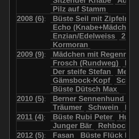
Sitzender Knabe
Adler 
Pilz auf Stamm
2008 (6)
Büste Seil mit Zipfelmü
:
Echo (Knabe+Mädchen
Enzian/Edelweiss
2 Ha
Kormoran
2009 (9)
Mädchen mit Regenmol
:
Frosch (Rundweg)
Kuh
Der steife Stefan
Meits
Gämsbock-Kopf
Schme
Büste Dütsch Max
2010 (5)
Berner Sennenhund
Bü
:
Träumer
Schwein
Kol
2011 (4)
Büste Rubi Peter
Huck
:
Junger Bär
Rehbockko
2012 (5)
Fasan
Büste Flück Ern
: