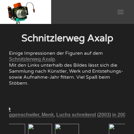
Schnitzlerweg Axalp
Einige Impressionen der Figuren auf dem
.
Schnitzlerweg Axalp
Mit den Links unterhalb des Bildes lässt sich die
Sammlung nach Künstler, Werk und Entstehungs-
sowie Aufnahme-Jahr filtern. Viel Spaß beim
Stöbern.
,
05
Eggenschwiler, Menk
Luchs schreitend
(2003)
in 2005
B