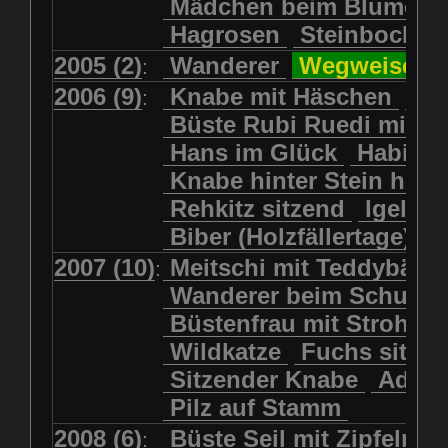
Mädchen beim Blumenp
Mädchen in Regenjacke und Reg
Murmeltiere
Rehbockkopf
Hagrosen
Steinbock
J
Mädchen mit Regenmolch
Rehkitz
Rehkitz sitzend
Mädchen mit Schmetterling
2005 (2)
Wanderer
Wegweiser
:
Salamader
Schmetterling
Mätti Grossmann-Michel
2006 (9)
Knabe mit Häschen
Wo
:
Schmetterlinge
Schnecke
Meitschi (Rundweg)
Büste Rubi Ruedi mit H
Schwarznasenschaf
Meitschi mit Teddybär
Hans im Glück
Habich
Schwarznasenschaf mit Kalb
Pilzfraueli
Risetenmandli
Knabe hinter Stein her
Schwein
Steinbock
Sitzender Knabe
Tengeler
Rehkitz sitzend
Igel
Steinbock
Steinmarder
Träumer
Wanderer
Biber (Holzfällertage)
Uhu
Uhu
Uhu mit Jungen
Wanderer beim Schuhbinden
2007 (10)
Meitschi mit Teddybär
K
:
Waschbär
Wildkatze
Wegweiser
Wilde Hilde
Wanderer beim Schuhb
Wildsau
Wolf
Ziegenkopf
Wildhüter
Wurzelkind
Büstenfrau mit Strohut
Wildkatze
Fuchs sitze
Sitzender Knabe
Adler 
Pilz auf Stamm
2008 (6)
Büste Seil mit Zipfelmü
: