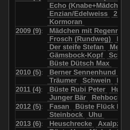
Echo (Knabe+Mädchen
Enzian/Edelweiss
2 Ha
Kormoran
2009 (9)
Mädchen mit Regenmol
:
Frosch (Rundweg)
Kuh
Der steife Stefan
Meits
Gämsbock-Kopf
Schme
Büste Dütsch Max
2010 (5)
Berner Sennenhund
Bü
:
Träumer
Schwein
Kol
2011 (4)
Büste Rubi Peter
Huck
:
Junger Bär
Rehbockko
2012 (5)
Fasan
Büste Flück Ern
:
Steinbock
Uhu
2013 (6)
Heuschrecke
Axalpzwe
: