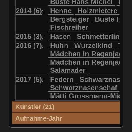
Büste Hans Michel
Ha
2014 (6)
Henne
Holzmietere
Fr
:
Bergsteiger
Büste HP 
Fischreiher
2015 (3)
Hasen
Schmetterlinge
:
2016 (7)
Huhn
Wurzelkind
Türk
:
Mädchen in Regenjacke
Mädchen in Regenjack
Salamader
2017 (5)
Federn
Schwarznasens
:
Schwarznasenschaf
Mätti Grossmann-Miche
Künstler (21)
Künstler (21)
'99
'00
'01
'02
Aufnahme-Jahr
Blatter, Christina
2001 (6)
2005 (64)
2006 (38)