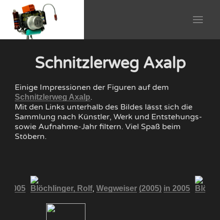
Schnitzlerweg Axalp
Einige Impressionen der Figuren auf dem
.
Schnitzlerweg Axalp
Mit den Links unterhalb des Bildes lässt sich die
Sammlung nach Künstler, Werk und Entstehungs-
sowie Aufnahme-Jahr filtern. Viel Spaß beim
Stöbern.
,
in 2005
Blöchlinger, Rolf
Wegweiser
(2005)
in 2005
Blöchl