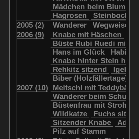
Luchs sitzend
Murmeltier
Mädchen beim Blumenp
Mädchen in Regenjacke und Reg
Murmeltiere
Rehbockkopf
Hagrosen
Steinbock
J
Mädchen mit Regenmolch
Rehkitz
Rehkitz sitzend
Mädchen mit Schmetterling
2005 (2)
Wanderer
Wegweiser
:
Salamader
Schmetterling
Mätti Grossmann-Michel
2006 (9)
Knabe mit Häschen
Wo
:
Schmetterlinge
Schnecke
Meitschi (Rundweg)
Büste Rubi Ruedi mit H
Schwarznasenschaf
Meitschi mit Teddybär
Hans im Glück
Habich
Schwarznasenschaf mit Kalb
Pilzfraueli
Risetenmandli
Knabe hinter Stein her
Schwein
Steinbock
Sitzender Knabe
Tengeler
Rehkitz sitzend
Igel
Steinbock
Steinmarder
Träumer
Wanderer
Biber (Holzfällertage)
Uhu
Uhu
Uhu mit Jungen
Wanderer beim Schuhbinden
2007 (10)
Meitschi mit Teddybär
K
:
Waschbär
Wildkatze
Wegweiser
Wilde Hilde
Wanderer beim Schuhb
Wildsau
Wolf
Ziegenkopf
Wildhüter
Wurzelkind
Büstenfrau mit Strohut
Wildkatze
Fuchs sitze
Sitzender Knabe
Adler 
Pilz auf Stamm