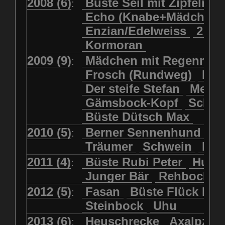
2008 (6)
Büste Seil mit Zipfelmü
:
Echo (Knabe+Mädchen
Enzian/Edelweiss
2 Ha
Kormoran
2009 (9)
Mädchen mit Regenmol
:
Frosch (Rundweg)
Kuh
Der steife Stefan
Meits
Gämsbock-Kopf
Schme
Büste Dütsch Max
2010 (5)
Berner Sennenhund
Bü
:
Träumer
Schwein
Kol
2011 (4)
Büste Rubi Peter
Huck
:
Junger Bär
Rehbockko
2012 (5)
Fasan
Büste Flück Ern
:
Steinbock
Uhu
2013 (6)
Heuschrecke
Axalpzwe
: