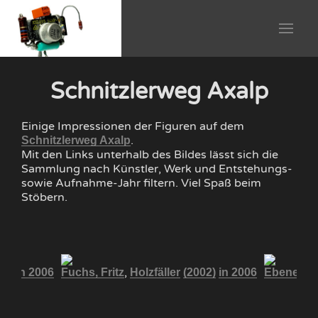
Schnitzlerweg Axalp
Einige Impressionen der Figuren auf dem
.
Schnitzlerweg Axalp
Mit den Links unterhalb des Bildes lässt sich die
Sammlung nach Künstler, Werk und Entstehungs-
sowie Aufnahme-Jahr filtern. Viel Spaß beim
Stöbern.
,
02)
in 2006
Fuchs, Fritz
Holzfäller
(2002)
in 2006
Ebener, Wi