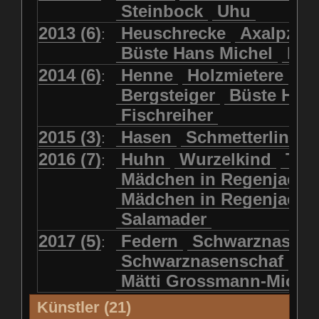
Steinbock
Uhu
2013 (6)
Heuschrecke
Axalpzwe
:
Büste Hans Michel
Ha
2014 (6)
Henne
Holzmietere
Fr
:
Bergsteiger
Büste HP 
Fischreiher
2015 (3)
Hasen
Schmetterlinge
:
2016 (7)
Huhn
Wurzelkind
Türk
:
Mädchen in Regenjacke
Mädchen in Regenjack
Salamader
2017 (5)
Federn
Schwarznasens
:
Schwarznasenschaf
Mätti Grossmann-Miche
Künstler (21)