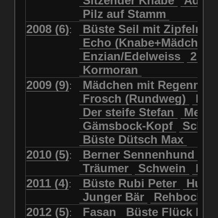
Sitzender Knabe
Adler 
Pilz auf Stamm
2008 (6)
Büste Seil mit Zipfelmü
:
Echo (Knabe+Mädchen
Enzian/Edelweiss
2 Ha
Kormoran
2009 (9)
Mädchen mit Regenmol
:
Frosch (Rundweg)
Kuh
Der steife Stefan
Meits
Gämsbock-Kopf
Schme
Büste Dütsch Max
2010 (5)
Berner Sennenhund
Bü
:
Träumer
Schwein
Kol
2011 (4)
Büste Rubi Peter
Huck
:
Junger Bär
Rehbockko
2012 (5)
Fasan
Büste Flück Ern
: