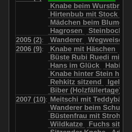
Kolkrabe
Kormoran
Knabe beim Wurstbrate
Mädchen beim Blumenpflücken
Kuhkopf
Luchs schreitend
Hirtenbub mit Stock
Mädchen in Regenjacke
Luchs sitzend
Murmeltier
Mädchen beim Blumenp
Mädchen in Regenjacke und Reg
Murmeltiere
Rehbockkopf
Hagrosen
Steinbock
J
Mädchen mit Regenmolch
Rehkitz
Rehkitz sitzend
Mädchen mit Schmetterling
2005 (2)
Wanderer
Wegweiser
:
Salamader
Schmetterling
Mätti Grossmann-Michel
2006 (9)
Knabe mit Häschen
Wo
:
Schmetterlinge
Schnecke
Meitschi (Rundweg)
Büste Rubi Ruedi mit H
Schwarznasenschaf
Meitschi mit Teddybär
Hans im Glück
Habich
Schwarznasenschaf mit Kalb
Pilzfraueli
Risetenmandli
Knabe hinter Stein her
Schwein
Steinbock
Sitzender Knabe
Tengeler
Rehkitz sitzend
Igel
Steinbock
Steinmarder
Träumer
Wanderer
Biber (Holzfällertage)
Uhu
Uhu
Uhu mit Jungen
Wanderer beim Schuhbinden
2007 (10)
Meitschi mit Teddybär
K
:
Waschbär
Wildkatze
Wegweiser
Wilde Hilde
Wanderer beim Schuhb
Wildsau
Wolf
Ziegenkopf
Wildhüter
Wurzelkind
Büstenfrau mit Strohut
Wildkatze
Fuchs sitze