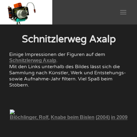
Schnitzlerweg Axalp
Einige Impressionen der Figuren auf dem
.
Schnitzlerweg Axalp
Mit den Links unterhalb des Bildes lässt sich die
Sammlung nach Künstler, Werk und Entstehungs-
sowie Aufnahme-Jahr filtern. Viel Spaß beim
Stöbern.
,
008
Blöchlinger, Rolf
Knabe beim Bislen
(2004)
in 2009
Bl