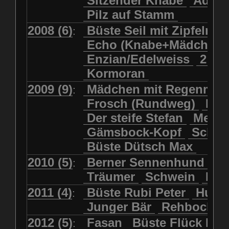
Sitzender Knabe
Adler 
Pilz auf Stamm
2008 (6)
Büste Seil mit Zipfelmü
:
Echo (Knabe+Mädchen
Enzian/Edelweiss
2 Ha
Kormoran
2009 (9)
Mädchen mit Regenmol
:
Frosch (Rundweg)
Kuh
Der steife Stefan
Meits
Gämsbock-Kopf
Schme
Büste Dütsch Max
2010 (5)
Berner Sennenhund
Bü
:
Träumer
Schwein
Kol
2011 (4)
Büste Rubi Peter
Huck
:
Junger Bär
Rehbockko
2012 (5)
Fasan
Büste Flück Ern
: