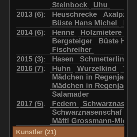
Steinbock
Uhu
2013 (6)
Heuschrecke
Axalpzwe
:
Büste Hans Michel
Ha
2014 (6)
Henne
Holzmietere
Fr
:
Bergsteiger
Büste HP 
Fischreiher
2015 (3)
Hasen
Schmetterlinge
:
2016 (7)
Huhn
Wurzelkind
Türk
:
Mädchen in Regenjacke
Mädchen in Regenjack
Salamader
2017 (5)
Federn
Schwarznasens
:
Schwarznasenschaf
Mätti Grossmann-Miche
Künstler (21)