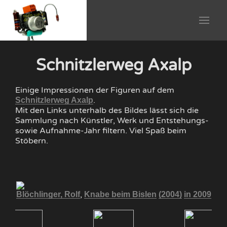
Schnitzlerweg Axalp
Einige Impressionen der Figuren auf dem
.
Schnitzlerweg Axalp
Mit den Links unterhalb des Bildes lässt sich die
Sammlung nach Künstler, Werk und Entstehungs-
sowie Aufnahme-Jahr filtern. Viel Spaß beim
Stöbern.
,
009
Blöchlinger, Rolf
Knabe beim Bislen
(2004)
in 2009
Bl