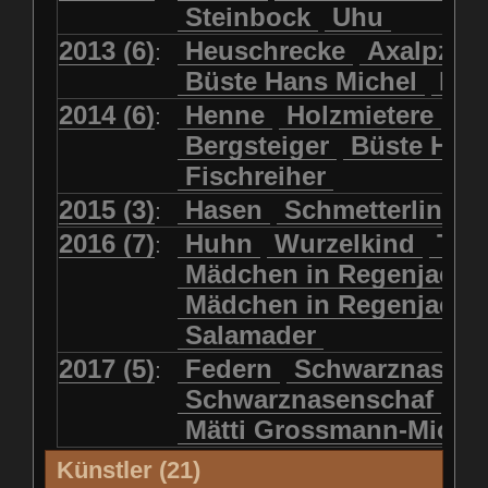
Steinbock
Uhu
2013 (6)
Heuschrecke
Axalpzwe
:
Büste Hans Michel
Ha
2014 (6)
Henne
Holzmietere
Fr
:
Bergsteiger
Büste HP 
Fischreiher
2015 (3)
Hasen
Schmetterlinge
:
2016 (7)
Huhn
Wurzelkind
Türk
:
Mädchen in Regenjacke
Mädchen in Regenjack
Salamader
2017 (5)
Federn
Schwarznasens
:
Schwarznasenschaf
Mätti Grossmann-Miche
Künstler (21)