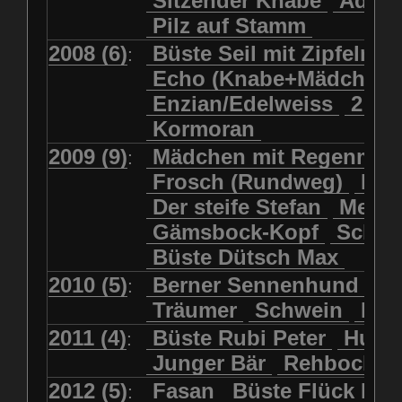
Sitzender Knabe
Adler 
Pilz auf Stamm
2008 (6)
Büste Seil mit Zipfelmü
:
Echo (Knabe+Mädchen
Enzian/Edelweiss
2 Ha
Kormoran
2009 (9)
Mädchen mit Regenmol
:
Frosch (Rundweg)
Kuh
Der steife Stefan
Meits
Gämsbock-Kopf
Schme
Büste Dütsch Max
2010 (5)
Berner Sennenhund
Bü
:
Träumer
Schwein
Kol
2011 (4)
Büste Rubi Peter
Huck
:
Junger Bär
Rehbockko
2012 (5)
Fasan
Büste Flück Ern
: