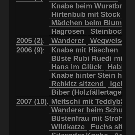
Kolkrabe
Kormoran
Knabe beim Wurstbrate
Mädchen beim Blumenpflücken
Kuhkopf
Luchs schreitend
Hirtenbub mit Stock
Mädchen in Regenjacke
Luchs sitzend
Murmeltier
Mädchen beim Blumenp
Mädchen in Regenjacke und Reg
Murmeltiere
Rehbockkopf
Hagrosen
Steinbock
J
Mädchen mit Regenmolch
Rehkitz
Rehkitz sitzend
Mädchen mit Schmetterling
2005 (2)
Wanderer
Wegweiser
:
Salamader
Schmetterling
Mätti Grossmann-Michel
2006 (9)
Knabe mit Häschen
Wo
:
Schmetterlinge
Schnecke
Meitschi (Rundweg)
Büste Rubi Ruedi mit H
Schwarznasenschaf
Meitschi mit Teddybär
Hans im Glück
Habich
Schwarznasenschaf mit Kalb
Pilzfraueli
Risetenmandli
Knabe hinter Stein her
Schwein
Steinbock
Sitzender Knabe
Tengeler
Rehkitz sitzend
Igel
Steinbock
Steinmarder
Träumer
Wanderer
Biber (Holzfällertage)
Uhu
Uhu
Uhu mit Jungen
Wanderer beim Schuhbinden
2007 (10)
Meitschi mit Teddybär
K
:
Waschbär
Wildkatze
Wegweiser
Wilde Hilde
Wanderer beim Schuhb
Wildsau
Wolf
Ziegenkopf
Wildhüter
Wurzelkind
Büstenfrau mit Strohut
Wildkatze
Fuchs sitze