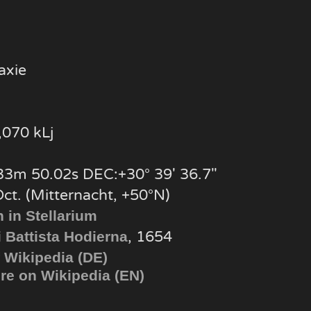
axie
070 kLj
3m 50.02s DEC:+30° 39′ 36.7″
Oct. (Mitternacht, +50°N)
 in Stellarium
, 1654
 Battista Hodierna
 Wikipedia (DE)
e on Wikipedia (EN)