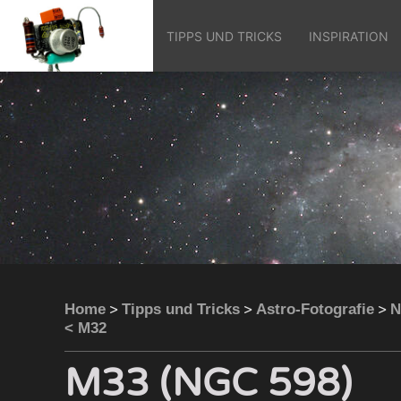
TIPPS UND TRICKS
INSPIRATION
>
>
>
Home
Tipps und Tricks
Astro-Fotografie
N
< M32
M33 (NGC 598)