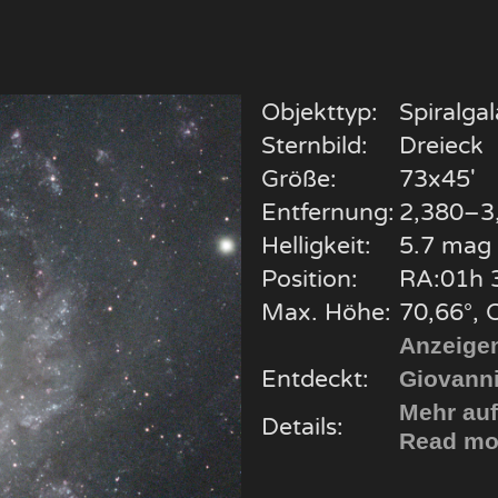
Objekttyp:
Spiralgal
Sternbild:
Dreieck
Größe:
73x45'
Entfernung:
2,380–3,
Helligkeit:
5.7 mag
Position:
RA:01h 3
Max. Höhe:
70,66°, 
Anzeigen
Entdeckt:
Giovanni
Mehr auf
Details:
Read mor