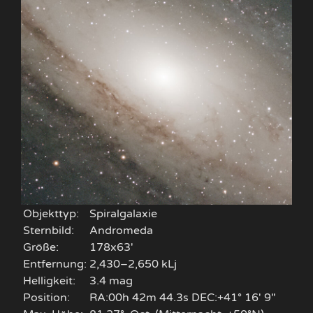
Objekttyp:
Spiralgalaxie
Sternbild:
Andromeda
Größe:
178x63'
Entfernung:
2,430–2,650 kLj
Helligkeit:
3.4 mag
Position:
RA:00h 42m 44.3s DEC:+41° 16′ 9″