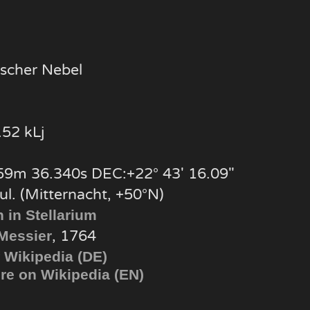
ischer Nebel
52 kLj
59m 36.340s DEC:+22° 43′ 16.09″
ul. (Mitternacht, +50°N)
 in Stellarium
, 1764
Messier
 Wikipedia (DE)
e on Wikipedia (EN)