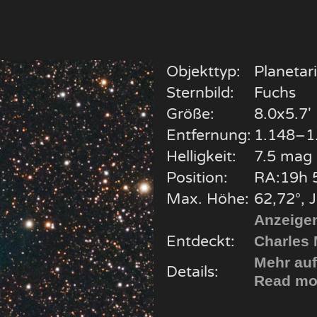
Objekttyp:
Planetar
Sternbild:
Fuchs
Größe:
8.0x5.7'
Entfernung:
1.148–1.
Helligkeit:
7.5 mag
Position:
RA:19h 
Max. Höhe:
62,72°, J
Anzeigen
Entdeckt:
Charles 
Mehr auf
Details:
Read mor