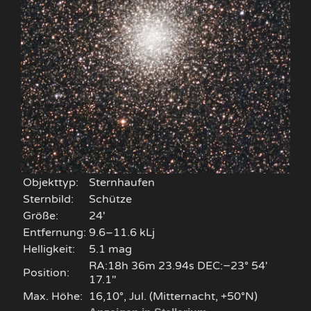
Objekttyp:
Sternhaufen
Sternbild:
Schütze
Größe:
24'
Entfernung:
9.6–11.6 kLj
Helligkeit:
5.1 mag
RA:18h 36m 23.94s DEC:−23° 54′
Position:
17.1″
Max. Höhe:
16,10°, Jul. (Mitternacht, +50°N)