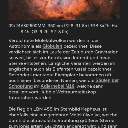
09/24
ASI2600MM, 360mm f/2.8, 31.8h (RGB 3x2h. Ha:
8.4h, O3: 9.2h. S2: 8.0h)
Verdichtete Molekülwolken werden in der
Astronomie als
bezeichnet. Diese
Globulen
verdichten sich im Laufe der Zeit durch Gravitation
so weit, bis es zur Kernfusion kommt und neue
Sterne entstehen. Längliche Varianten werden im
englischen auch als Elefantenrüssel bezeichnet.
Besonders markante Exemplare bekommen oft
auch einen besonderen Namen, wie die
Säulen der
im
, welche sehr
Schöpfung
Adlernebel M16
detailiert vom Hubble Weltraumteleskop
fotografiert wurden.
Die Region LBN 455 im Sternbild Kepheus ist
ebenfalls eine ausgedehnte Molekülwolke, welche
durch die ultraviolette Strahlung größerer Sterne
zum ionisiertem Leuchten angeregt wird und sehr