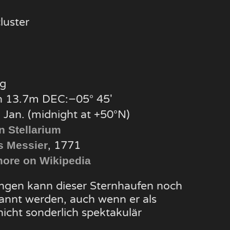
luster
g
 13.7m DEC:−05° 45′
 Jan. (midnight at +50°N)
n Stellarium
, 1771
s Messier
ore on Wikipedia
ngen kann dieser Sternhaufen noch
annt werden, auch wenn er als
icht sonderlich spektakulär