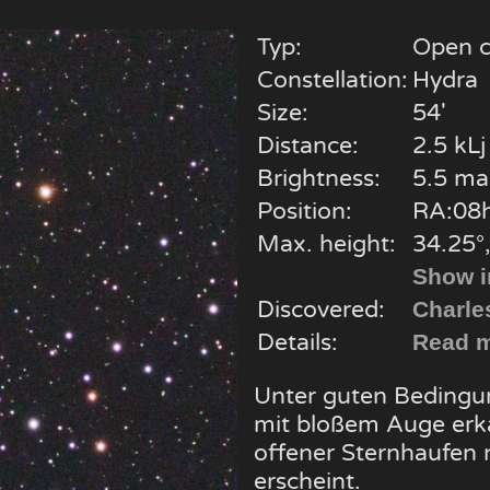
Typ:
Open c
Constellation:
Hydra
Size:
54'
Distance:
2.5 kLj
Brightness:
5.5 ma
Position:
RA:08h
Max. height:
34.25°,
Show i
Discovered:
Charle
Details:
Read m
Unter guten Bedingu
mit bloßem Auge erk
offener Sternhaufen n
erscheint.